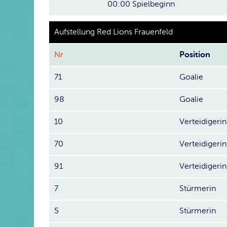
00:00
Spielbeginn
Aufstellung Red Lions Frauenfeld
Nr
Position
71
Goalie
98
Goalie
10
Verteidigerin
70
Verteidigerin
91
Verteidigerin
7
Stürmerin
5
Stürmerin