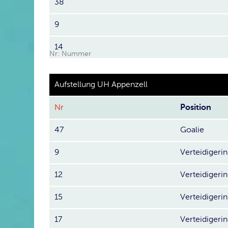
38
9
14
Nr: Nummer
Aufstellung UH Appenzell
Nr
Position
47
Goalie
9
Verteidigerin
12
Verteidigerin
15
Verteidigerin
17
Verteidigerin