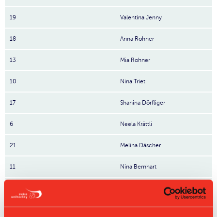
19
Valentina Jenny
18
Anna Rohner
13
Mia Rohner
10
Nina Triet
17
Shanina Dörfliger
6
Neela Krättli
21
Melina Däscher
11
Nina Bernhart
9
Gina Kohler
5
Sinja Tschuor