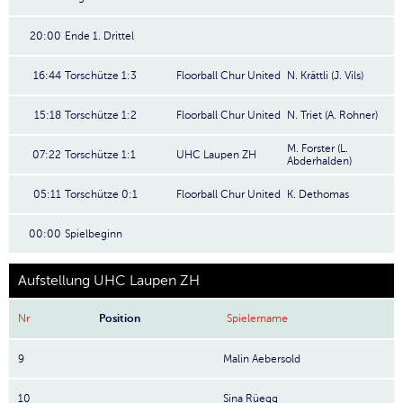
20:00
Ende 1. Drittel
16:44
Torschütze 1:3
Floorball Chur United
N. Krättli (J. Vils)
15:18
Torschütze 1:2
Floorball Chur United
N. Triet (A. Rohner)
M. Forster (L.
07:22
Torschütze 1:1
UHC Laupen ZH
Abderhalden)
05:11
Torschütze 0:1
Floorball Chur United
K. Dethomas
00:00
Spielbeginn
Aufstellung UHC Laupen ZH
Nr
Position
Spielername
9
Malin Aebersold
10
Sina Rüegg