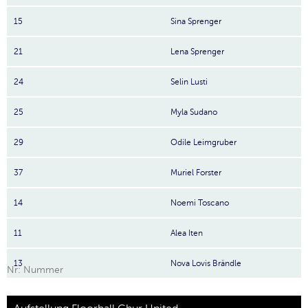
15
Sina Sprenger
21
Lena Sprenger
24
Selin Lusti
25
Myla Sudano
29
Odile Leimgruber
37
Muriel Forster
14
Noemi Toscano
11
Alea Iten
13
Nova Lovis Brändle
Nr: Nummer