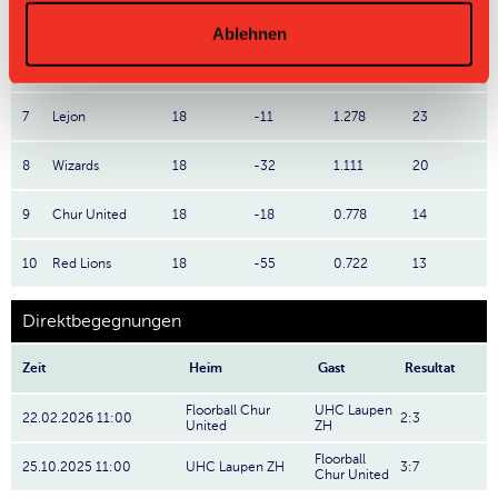
5
Jets
18
+12
1.611
29
Ablehnen
6
Red Ants
18
-9
1.278
23
7
Lejon
18
-11
1.278
23
8
Wizards
18
-32
1.111
20
9
Chur United
18
-18
0.778
14
10
Red Lions
18
-55
0.722
13
Direktbegegnungen
Zeit
Heim
Gast
Resultat
Floorball Chur
UHC Laupen
22.02.2026 11:00
2:3
United
ZH
Floorball
25.10.2025 11:00
UHC Laupen ZH
3:7
Chur United