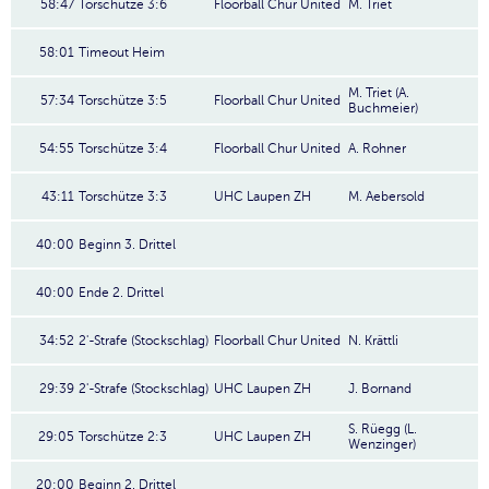
58:47
Torschütze 3:6
Floorball Chur United
M. Triet
58:01
Timeout Heim
M. Triet (A.
57:34
Torschütze 3:5
Floorball Chur United
Buchmeier)
54:55
Torschütze 3:4
Floorball Chur United
A. Rohner
43:11
Torschütze 3:3
UHC Laupen ZH
M. Aebersold
40:00
Beginn 3. Drittel
40:00
Ende 2. Drittel
34:52
2'-Strafe (Stockschlag)
Floorball Chur United
N. Krättli
29:39
2'-Strafe (Stockschlag)
UHC Laupen ZH
J. Bornand
S. Rüegg (L.
29:05
Torschütze 2:3
UHC Laupen ZH
Wenzinger)
20:00
Beginn 2. Drittel