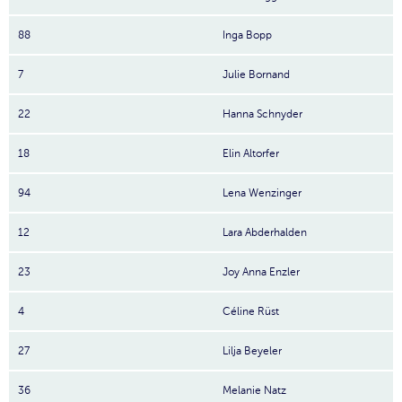
88
Inga Bopp
7
Julie Bornand
22
Hanna Schnyder
18
Elin Altorfer
94
Lena Wenzinger
12
Lara Abderhalden
23
Joy Anna Enzler
4
Céline Rüst
27
Lilja Beyeler
36
Melanie Natz