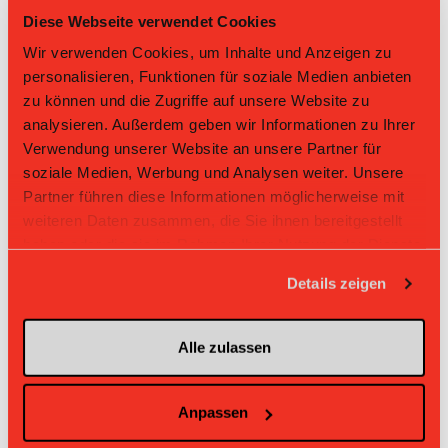
Diese Webseite verwendet Cookies
15
Riana Wolf
Wir verwenden Cookies, um Inhalte und Anzeigen zu
14
Jessy Vils
personalisieren, Funktionen für soziale Medien anbieten
Nr: Nummer
zu können und die Zugriffe auf unsere Website zu
analysieren. Außerdem geben wir Informationen zu Ihrer
Tabelle Juniorinnen U17 A Gruppe 1 2025/26 per
Verwendung unserer Website an unsere Partner für
08.08.2026
soziale Medien, Werbung und Analysen weiter. Unsere
L-UPL
L-UPL
Partner führen diese Informationen möglicherweise mit
HNLB
DNLB
andere
Men
Women
weiteren Daten zusammen, die Sie ihnen bereitgestellt
haben oder die sie im Rahmen Ihrer Nutzung der Dienste
Rg.
Team
Sp
TD
PQ
P
gesammelt haben.
Details zeigen
1
Zug United
18
+41
2.333
42
2
Skorps
18
+38
2.278
41
Alle zulassen
3
UH BEO
18
+26
1.944
35
Anpassen
4
Laupen ZH
18
+8
1.667
30