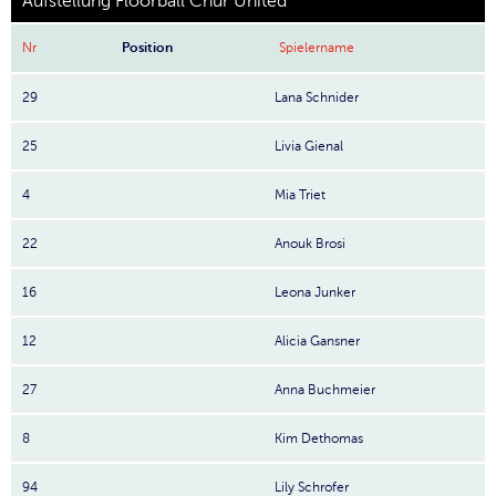
Aufstellung Floorball Chur United
Nr
Position
Spielername
29
Lana Schnider
25
Livia Gienal
4
Mia Triet
22
Anouk Brosi
16
Leona Junker
12
Alicia Gansner
27
Anna Buchmeier
8
Kim Dethomas
94
Lily Schrofer