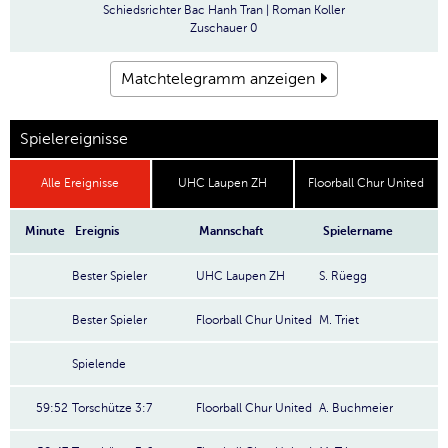
Schiedsrichter
Bac Hanh Tran | Roman Koller
Zuschauer
0
Matchtelegramm anzeigen
Spielereignisse
Alle Ereignisse
UHC Laupen ZH
Floorball Chur United
Minute
Ereignis
Mannschaft
Spielername
Bester Spieler
UHC Laupen ZH
S. Rüegg
Bester Spieler
Floorball Chur United
M. Triet
Spielende
59:52
Torschütze 3:7
Floorball Chur United
A. Buchmeier