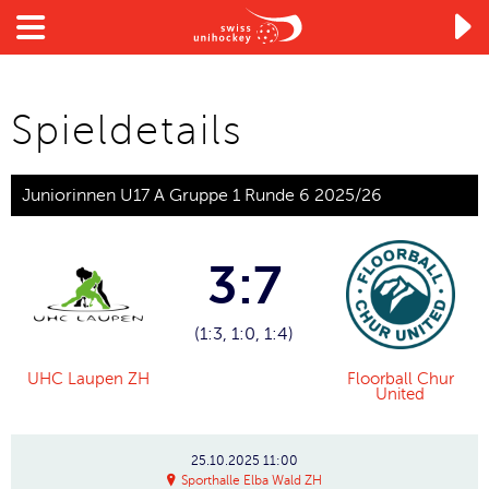

Spieldetails
Juniorinnen U17 A Gruppe 1 Runde 6 2025/26
3:7
(1:3, 1:0, 1:4)
UHC Laupen ZH
Floorball Chur
United
25.10.2025
11:00
Sporthalle Elba Wald ZH