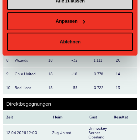
Alle zulassen
4
Laupen ZH
18
+8
1.667
30
5
Jets
18
+12
1.611
29
Anpassen
6
Red Ants
18
-9
1.278
23
Ablehnen
7
Lejon
18
-11
1.278
23
8
Wizards
18
-32
1.111
20
9
Chur United
18
-18
0.778
14
10
Red Lions
18
-55
0.722
13
Direktbegegnungen
Zeit
Heim
Gast
Resultat
Unihockey
12.04.2026 12:00
Zug United
Berner
-:-
Oberland