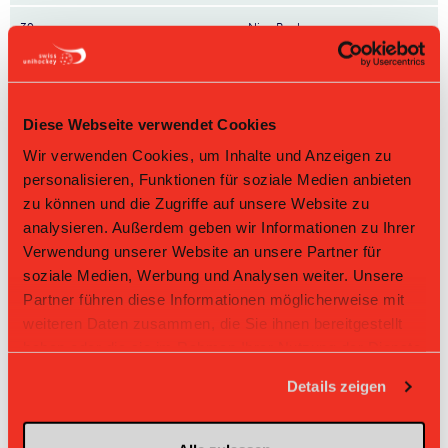
39
Nina Bachmann
50
Flavia Rüttimann
42
Mia Pierina Losa
Diese Webseite verwendet Cookies
Nr: Nummer
Wir verwenden Cookies, um Inhalte und Anzeigen zu
personalisieren, Funktionen für soziale Medien anbieten
Tabelle Juniorinnen U17 A Gruppe 1 2025/26 per
07.08.2026
zu können und die Zugriffe auf unsere Website zu
analysieren. Außerdem geben wir Informationen zu Ihrer
L-UPL
L-UPL
HNLB
DNLB
andere
Men
Women
Verwendung unserer Website an unsere Partner für
soziale Medien, Werbung und Analysen weiter. Unsere
Rg.
Team
Sp
TD
PQ
P
Partner führen diese Informationen möglicherweise mit
weiteren Daten zusammen, die Sie ihnen bereitgestellt
1
Zug United
18
+41
2.333
42
haben oder die sie im Rahmen Ihrer Nutzung der Dienste
gesammelt haben.
2
Skorps
18
+38
2.278
41
Details zeigen
3
UH BEO
18
+26
1.944
35