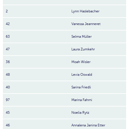
2
Lynn Haslebacher
42
Vanessa Jeanneret
63
Selma Müller
47
Laura Zumkehr
36
Moah Wisler
48
Levia Oswald
40
Sarina Friedli
97
Marina Fahrni
45
Noelia Rytz
46
Annalena Janina Etter