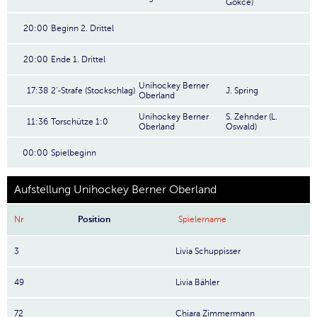
Gökce)
20:00
Beginn 2. Drittel
20:00
Ende 1. Drittel
Unihockey Berner
17:38
2'-Strafe (Stockschlag)
J. Spring
Oberland
Unihockey Berner
S. Zehnder (L.
11:36
Torschütze 1:0
Oberland
Oswald)
00:00
Spielbeginn
Aufstellung Unihockey Berner Oberland
Nr
Position
Spielername
3
Livia Schuppisser
49
Livia Bähler
72
Chiara Zimmermann