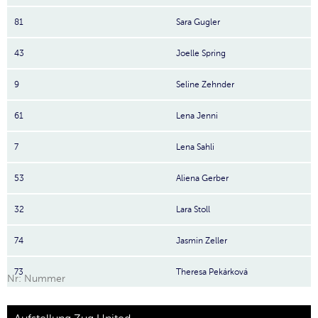
81
Sara Gugler
43
Joelle Spring
9
Seline Zehnder
61
Lena Jenni
7
Lena Sahli
53
Aliena Gerber
32
Lara Stoll
74
Jasmin Zeller
73
Theresa Pekárková
Nr: Nummer