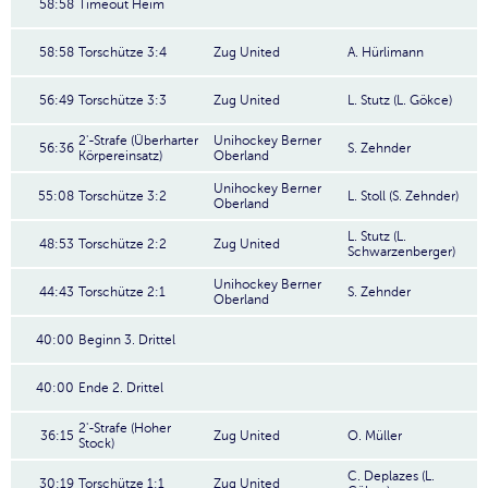
58:58
Timeout Heim
58:58
Torschütze 3:4
Zug United
A. Hürlimann
56:49
Torschütze 3:3
Zug United
L. Stutz (L. Gökce)
2'-Strafe (Überharter
Unihockey Berner
56:36
S. Zehnder
Körpereinsatz)
Oberland
Unihockey Berner
55:08
Torschütze 3:2
L. Stoll (S. Zehnder)
Oberland
L. Stutz (L.
48:53
Torschütze 2:2
Zug United
Schwarzenberger)
Unihockey Berner
44:43
Torschütze 2:1
S. Zehnder
Oberland
40:00
Beginn 3. Drittel
40:00
Ende 2. Drittel
2'-Strafe (Hoher
36:15
Zug United
O. Müller
Stock)
C. Deplazes (L.
30:19
Torschütze 1:1
Zug United