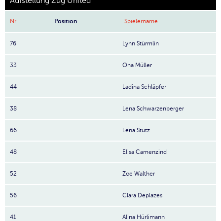
Aufstellung Zug United
Nr
Position
Spielername
76
Lynn Stürmlin
33
Ona Müller
44
Ladina Schläpfer
38
Lena Schwarzenberger
66
Lena Stutz
48
Elisa Camenzind
52
Zoe Walther
56
Clara Deplazes
41
Alina Hürlimann