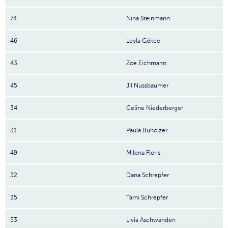
74
Nina Steinmann
46
Leyla Gökce
43
Zoe Eichmann
45
Jil Nussbaumer
34
Celine Niederberger
31
Paula Buholzer
49
Milena Floris
32
Dana Schrepfer
35
Tami Schrepfer
53
Livia Aschwanden