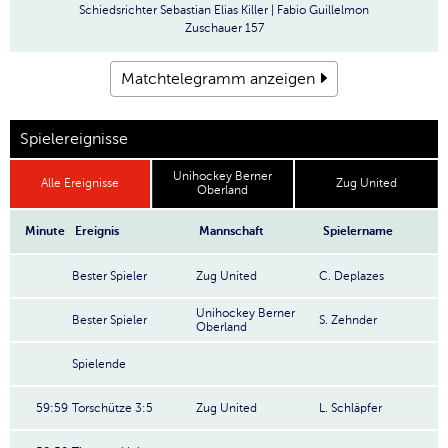
Schiedsrichter
Sebastian Elias Killer | Fabio Guillelmon
Zuschauer
157
Matchtelegramm anzeigen
Spielereignisse
Unihockey Berner
Alle Ereignisse
Zug United
Oberland
Minute
Ereignis
Mannschaft
Spielername
Bester Spieler
Zug United
C. Deplazes
Unihockey Berner
Bester Spieler
S. Zehnder
Oberland
Spielende
59:59
Torschütze 3:5
Zug United
L. Schläpfer