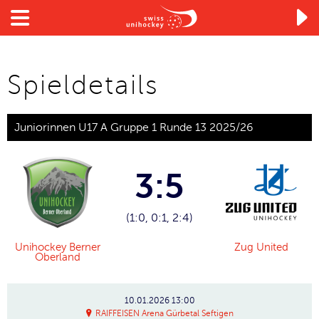

Spieldetails
Juniorinnen U17 A Gruppe 1 Runde 13 2025/26
3:5
(1:0, 0:1, 2:4)
Unihockey Berner
Zug United
Oberland
10.01.2026
13:00
RAIFFEISEN Arena Gürbetal Seftigen