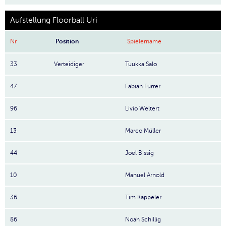
Aufstellung Floorball Uri
Nr
Position
Spielername
33
Verteidiger
Tuukka Salo
47
Fabian Furrer
96
Livio Weltert
13
Marco Müller
44
Joel Bissig
10
Manuel Arnold
36
Tim Kappeler
86
Noah Schillig