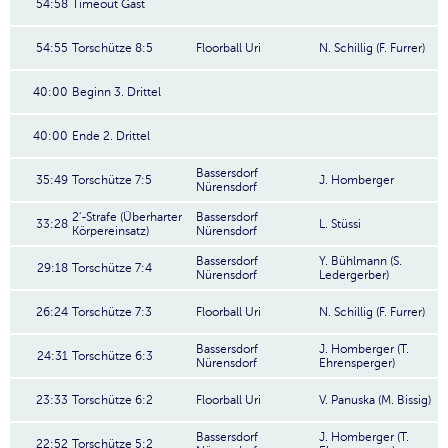
54:58
Timeout Gast
54:55
Torschütze 8:5
Floorball Uri
N. Schillig (F. Furrer)
40:00
Beginn 3. Drittel
40:00
Ende 2. Drittel
Bassersdorf
35:49
Torschütze 7:5
J. Homberger
Nürensdorf
2'-Strafe (Überharter
Bassersdorf
33:28
L. Stüssi
Körpereinsatz)
Nürensdorf
Bassersdorf
Y. Bühlmann (S.
29:18
Torschütze 7:4
Nürensdorf
Ledergerber)
26:24
Torschütze 7:3
Floorball Uri
N. Schillig (F. Furrer)
Bassersdorf
J. Homberger (T.
24:31
Torschütze 6:3
Nürensdorf
Ehrensperger)
23:33
Torschütze 6:2
Floorball Uri
V. Panuska (M. Bissig)
Bassersdorf
J. Homberger (T.
22:52
Torschütze 5:2