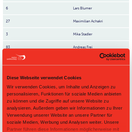
6
Lars Blumer
27
Maximilian Achakri
3
Mika Stadler
83
Andreas Frei
10
Timo Mächler
13
Nicolas Burgener
Diese Webseite verwendet Cookies
80
Janis Stickel
Wir verwenden Cookies, um Inhalte und Anzeigen zu
personalisieren, Funktionen für soziale Medien anbieten
9
Tim Ehrensperger
zu können und die Zugriffe auf unsere Website zu
Nr: Nummer
analysieren. Außerdem geben wir Informationen zu Ihrer
Verwendung unserer Website an unsere Partner für
Tabelle Herren GF 1. Liga Gruppe 2 2025/26 per
soziale Medien, Werbung und Analysen weiter. Unsere
08.08.2026
Partner führen diese Informationen möglicherweise mit