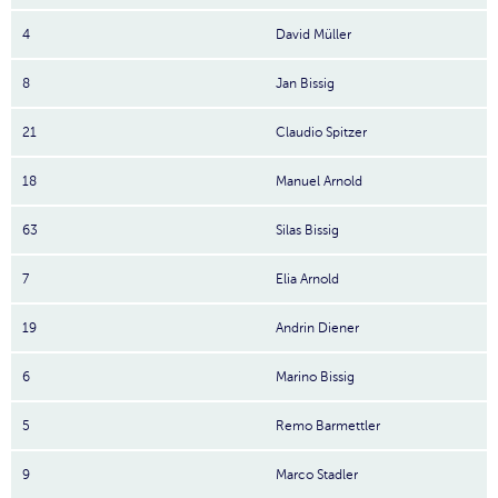
4
David Müller
8
Jan Bissig
21
Claudio Spitzer
18
Manuel Arnold
63
Silas Bissig
7
Elia Arnold
19
Andrin Diener
6
Marino Bissig
5
Remo Barmettler
9
Marco Stadler