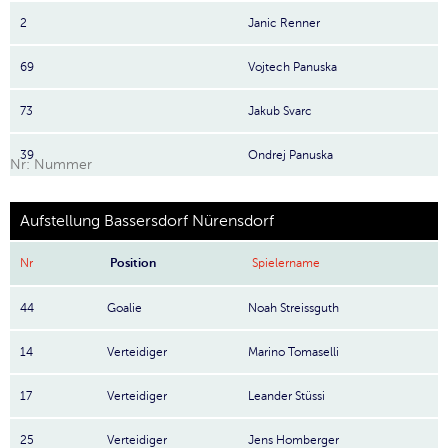
2
Janic Renner
69
Vojtech Panuska
73
Jakub Svarc
39
Ondrej Panuska
Nr: Nummer
Aufstellung Bassersdorf Nürensdorf
Nr
Position
Spielername
44
Goalie
Noah Streissguth
14
Verteidiger
Marino Tomaselli
17
Verteidiger
Leander Stüssi
25
Verteidiger
Jens Homberger