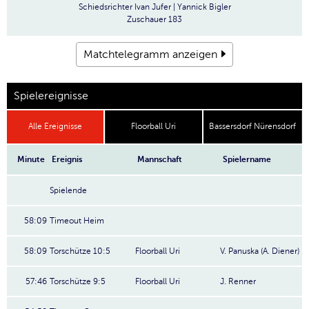
Schiedsrichter
Ivan Jufer | Yannick Bigler
Zuschauer
183
Matchtelegramm anzeigen
Spielereignisse
Alle Ereignisse
Floorball Uri
Bassersdorf Nürensdorf
Minute
Ereignis
Mannschaft
Spielername
Spielende
58:09
Timeout Heim
58:09
Torschütze 10:5
Floorball Uri
V. Panuska (A. Diener)
57:46
Torschütze 9:5
Floorball Uri
J. Renner