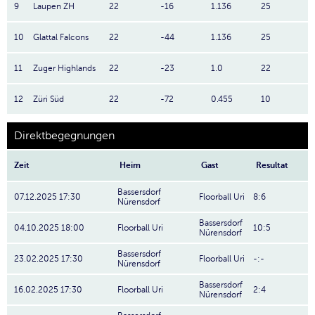
9
Laupen ZH
22
-16
1.136
25
10
Glattal Falcons
22
-44
1.136
25
11
Zuger Highlands
22
-23
1.0
22
12
Züri Süd
22
-72
0.455
10
Direktbegegnungen
Zeit
Heim
Gast
Resultat
Bassersdorf
07.12.2025 17:30
Floorball Uri
8:6
Nürensdorf
Bassersdorf
04.10.2025 18:00
Floorball Uri
10:5
Nürensdorf
Bassersdorf
23.02.2025 17:30
Floorball Uri
-:-
Nürensdorf
Bassersdorf
16.02.2025 17:30
Floorball Uri
2:4
Nürensdorf