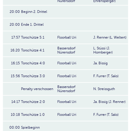
Nürensdorf
Ehrensperger)
20:00
Beginn 2. Drittel
20:00
Ende 1. Drittel
17:57
Torschütze 5:1
Floorball Uri
J. Renner (L. Weltert)
Bassersdorf
L. Stüssi (J.
16:20
Torschütze 4:1
Nürensdorf
Homberger)
16:15
Torschütze 4:0
Floorball Uri
Ja. Bissig
15:56
Torschütze 3:0
Floorball Uri
F. Furrer (T. Salo)
Bassersdorf
Penalty verschossen
N. Streissguth
Nürensdorf
14:17
Torschütze 2:0
Floorball Uri
Ja. Bissig (J. Renner)
10:18
Torschütze 1:0
Floorball Uri
F. Furrer (T. Salo)
00:00
Spielbeginn