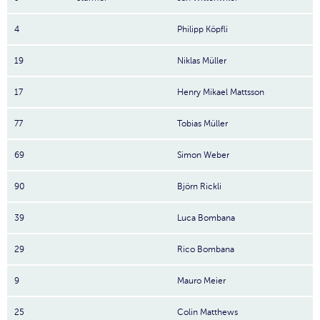
4
Philipp Köpfli
19
Niklas Müller
17
Henry Mikael Mattsson
77
Tobias Müller
69
Simon Weber
90
Björn Rickli
39
Luca Bombana
29
Rico Bombana
9
Mauro Meier
25
Colin Matthews