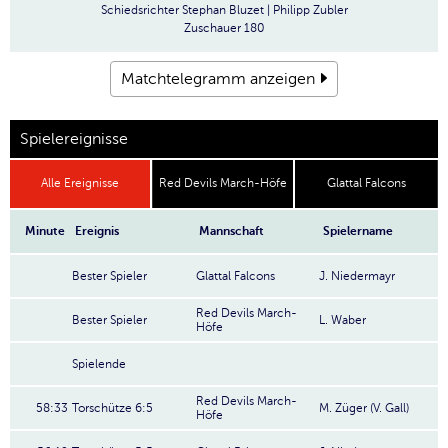
Schiedsrichter
Stephan Bluzet | Philipp Zubler
Zuschauer
180
Matchtelegramm anzeigen
Spielereignisse
Alle Ereignisse
Red Devils March-Höfe
Glattal Falcons
Minute
Ereignis
Mannschaft
Spielername
Bester Spieler
Glattal Falcons
J. Niedermayr
Red Devils March-
Bester Spieler
L. Waber
Höfe
Spielende
Red Devils March-
58:33
Torschütze 6:5
M. Züger (V. Gall)
Höfe