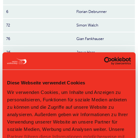
6
Florian Debrunner
72
Simon Walch
76
Gian Fankhauser
26
Josua Hess
13
Feliz Koppejan
4
Liam Bläsi
Diese Webseite verwendet Cookies
Wir verwenden Cookies, um Inhalte und Anzeigen zu
24
Oliver Stöcklin
personalisieren, Funktionen für soziale Medien anbieten
zu können und die Zugriffe auf unsere Website zu
97
Filip Prokop
Nr: Nummer
analysieren. Außerdem geben wir Informationen zu Ihrer
Verwendung unserer Website an unsere Partner für
Tabelle Herren GF 1. Liga Gruppe 2 2025/26 per
soziale Medien, Werbung und Analysen weiter. Unsere
08.08.2026
Partner führen diese Informationen möglicherweise mit