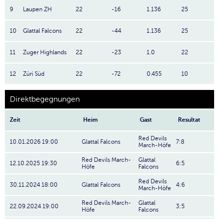
9
Laupen ZH
22
-16
1.136
25
10
Glattal Falcons
22
-44
1.136
25
11
Zuger Highlands
22
-23
1.0
22
12
Züri Süd
22
-72
0.455
10
Direktbegegnungen
Zeit
Heim
Gast
Resultat
Red Devils
10.01.2026 19:00
Glattal Falcons
7:8
March-Höfe
Red Devils March-
Glattal
12.10.2025 19:30
6:5
Höfe
Falcons
Red Devils
30.11.2024 18:00
Glattal Falcons
4:6
March-Höfe
Red Devils March-
Glattal
22.09.2024 19:00
3:5
Höfe
Falcons