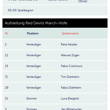
Obrist)
00:00
Spielbeginn
Aufstellung Red Devils March-Höfe
Nr
Position
Spielername
2
Verteidiger
Reto Kessler
12
Verteidiger
Manuel Züger
15
Verteidiger
Fabio Cortinovis
71
Verteidiger
Tim Diethelm
28
Verteidiger
Fabio Diethelm
21
Stürmer
Luca Bargetzi
3
Stürmer
Jan Wittenwiler