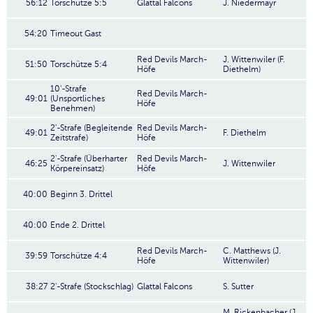
56:12
Torschütze 5:5
Glattal Falcons
J. Niedermayr
54:20
Timeout Gast
Red Devils March-
J. Wittenwiler (F.
51:50
Torschütze 5:4
Höfe
Diethelm)
10'-Strafe
Red Devils March-
49:01
(Unsportliches
Höfe
Benehmen)
2'-Strafe (Begleitende
Red Devils March-
49:01
F. Diethelm
Zeitstrafe)
Höfe
2'-Strafe (Überharter
Red Devils March-
46:25
J. Wittenwiler
Körpereinsatz)
Höfe
40:00
Beginn 3. Drittel
40:00
Ende 2. Drittel
Red Devils March-
C. Matthews (J.
39:59
Torschütze 4:4
Höfe
Wittenwiler)
38:27
2'-Strafe (Stockschlag)
Glattal Falcons
S. Sutter
M. Rickenbacher (J.