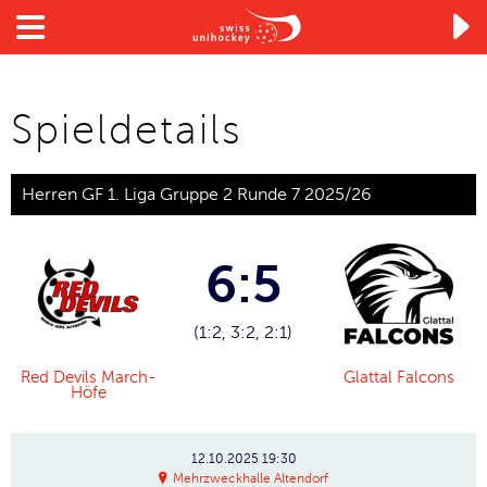

Spieldetails
Herren GF 1. Liga Gruppe 2 Runde 7 2025/26
6:5
(1:2, 3:2, 2:1)
Red Devils March-
Glattal Falcons
Höfe
12.10.2025
19:30
Mehrzweckhalle Altendorf