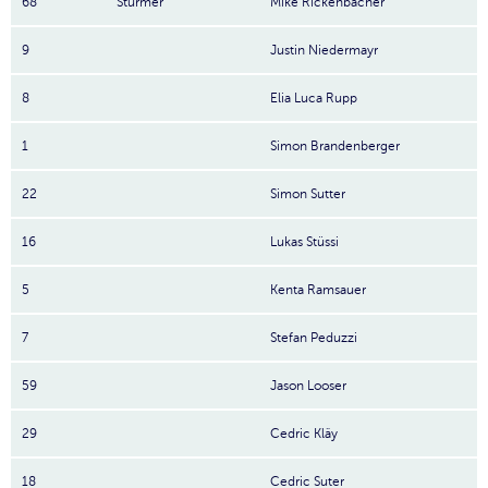
68
Stürmer
Mike Rickenbacher
9
Justin Niedermayr
8
Elia Luca Rupp
1
Simon Brandenberger
22
Simon Sutter
16
Lukas Stüssi
5
Kenta Ramsauer
7
Stefan Peduzzi
59
Jason Looser
29
Cedric Kläy
18
Cedric Suter