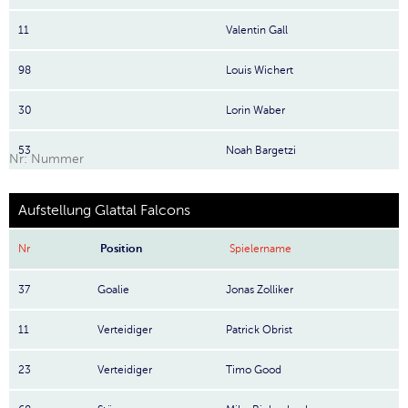
11
Valentin Gall
98
Louis Wichert
30
Lorin Waber
53
Noah Bargetzi
Nr: Nummer
Aufstellung Glattal Falcons
Nr
Position
Spielername
37
Goalie
Jonas Zolliker
11
Verteidiger
Patrick Obrist
23
Verteidiger
Timo Good