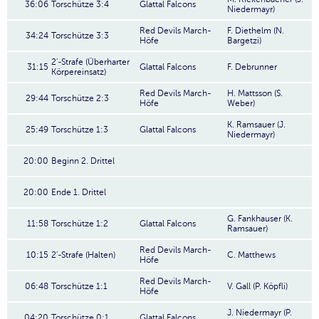
36:06
Torschütze 3:4
Glattal Falcons
Niedermayr)
Red Devils March-
F. Diethelm (N.
34:24
Torschütze 3:3
Höfe
Bargetzi)
2'-Strafe (Überharter
31:15
Glattal Falcons
F. Debrunner
Körpereinsatz)
Red Devils March-
H. Mattsson (S.
29:44
Torschütze 2:3
Höfe
Weber)
K. Ramsauer (J.
25:49
Torschütze 1:3
Glattal Falcons
Niedermayr)
20:00
Beginn 2. Drittel
20:00
Ende 1. Drittel
G. Fankhauser (K.
11:58
Torschütze 1:2
Glattal Falcons
Ramsauer)
Red Devils March-
10:15
2'-Strafe (Halten)
C. Matthews
Höfe
Red Devils March-
06:48
Torschütze 1:1
V. Gall (P. Köpfli)
Höfe
J. Niedermayr (P.
04:20
Torschütze 0:1
Glattal Falcons