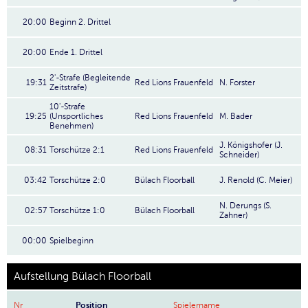
20:00
Beginn 2. Drittel
20:00
Ende 1. Drittel
2'-Strafe (Begleitende
19:31
Red Lions Frauenfeld
N. Forster
Zeitstrafe)
10'-Strafe
19:25
(Unsportliches
Red Lions Frauenfeld
M. Bader
Benehmen)
J. Königshofer (J.
08:31
Torschütze 2:1
Red Lions Frauenfeld
Schneider)
03:42
Torschütze 2:0
Bülach Floorball
J. Renold (C. Meier)
N. Derungs (S.
02:57
Torschütze 1:0
Bülach Floorball
Zahner)
00:00
Spielbeginn
Aufstellung Bülach Floorball
Nr
Position
Spielername