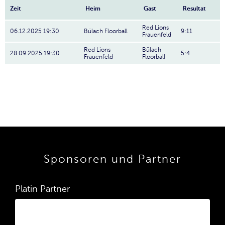
Zeit
Heim
Gast
Resultat
Red Lions
06.12.2025 19:30
Bülach Floorball
9:11
Frauenfeld
Red Lions
Bülach
28.09.2025 19:30
5:4
Frauenfeld
Floorball
Sponsoren und Partner
Platin Partner