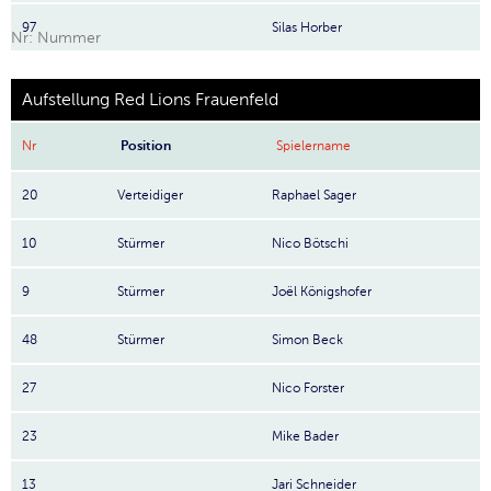
97
Silas Horber
Nr: Nummer
Aufstellung Red Lions Frauenfeld
Nr
Position
Spielername
20
Verteidiger
Raphael Sager
10
Stürmer
Nico Bötschi
9
Stürmer
Joël Königshofer
48
Stürmer
Simon Beck
27
Nico Forster
23
Mike Bader
13
Jari Schneider