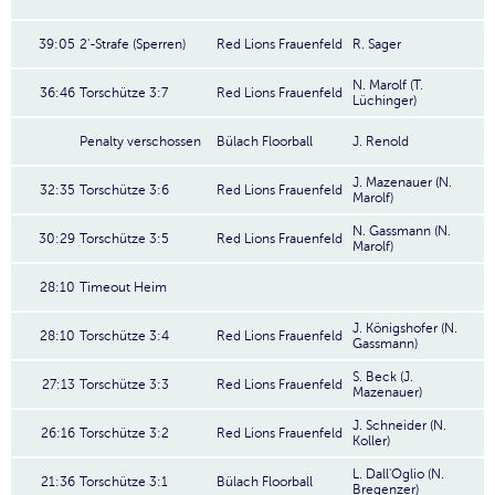
39:05
2'-Strafe (Sperren)
Red Lions Frauenfeld
R. Sager
N. Marolf (T.
36:46
Torschütze 3:7
Red Lions Frauenfeld
Lüchinger)
Penalty verschossen
Bülach Floorball
J. Renold
J. Mazenauer (N.
32:35
Torschütze 3:6
Red Lions Frauenfeld
Marolf)
N. Gassmann (N.
30:29
Torschütze 3:5
Red Lions Frauenfeld
Marolf)
28:10
Timeout Heim
J. Königshofer (N.
28:10
Torschütze 3:4
Red Lions Frauenfeld
Gassmann)
S. Beck (J.
27:13
Torschütze 3:3
Red Lions Frauenfeld
Mazenauer)
J. Schneider (N.
26:16
Torschütze 3:2
Red Lions Frauenfeld
Koller)
L. Dall'Oglio (N.
21:36
Torschütze 3:1
Bülach Floorball
Bregenzer)