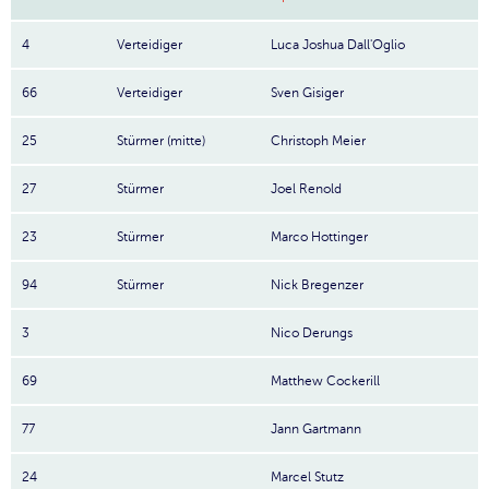
4
Verteidiger
Luca Joshua Dall'Oglio
66
Verteidiger
Sven Gisiger
25
Stürmer (mitte)
Christoph Meier
27
Stürmer
Joel Renold
23
Stürmer
Marco Hottinger
94
Stürmer
Nick Bregenzer
3
Nico Derungs
69
Matthew Cockerill
77
Jann Gartmann
24
Marcel Stutz