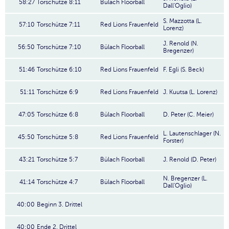
58:27
Torschütze 8:11
Bülach Floorball
Dall'Oglio)
S. Mazzotta (L.
57:10
Torschütze 7:11
Red Lions Frauenfeld
Lorenz)
J. Renold (N.
56:50
Torschütze 7:10
Bülach Floorball
Bregenzer)
51:46
Torschütze 6:10
Red Lions Frauenfeld
F. Egli (S. Beck)
51:11
Torschütze 6:9
Red Lions Frauenfeld
J. Kuutsa (L. Lorenz)
47:05
Torschütze 6:8
Bülach Floorball
D. Peter (C. Meier)
L. Lautenschlager (N.
45:50
Torschütze 5:8
Red Lions Frauenfeld
Forster)
43:21
Torschütze 5:7
Bülach Floorball
J. Renold (D. Peter)
N. Bregenzer (L.
41:14
Torschütze 4:7
Bülach Floorball
Dall'Oglio)
40:00
Beginn 3. Drittel
40:00
Ende 2. Drittel