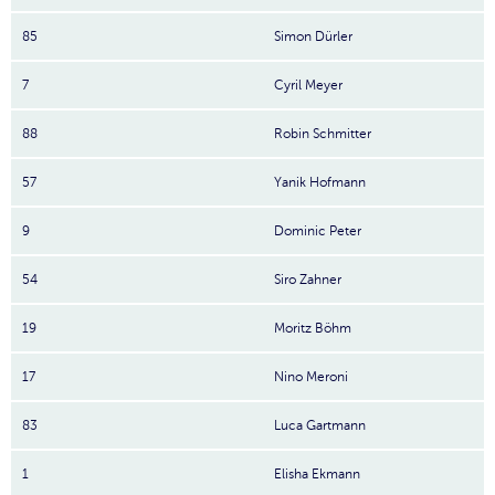
85
Simon Dürler
7
Cyril Meyer
88
Robin Schmitter
57
Yanik Hofmann
9
Dominic Peter
54
Siro Zahner
19
Moritz Böhm
17
Nino Meroni
83
Luca Gartmann
1
Elisha Ekmann