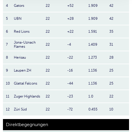
4
Gators
22
+52
1.909
42
5
UBN
22
+28
1.909
42
6
Red Lions
22
+22
1.591
35
Jona-Uznach
7
22
-4
1.409
31
Flames
8
Herisau
22
-22
1.273
28
9
Laupen ZH
22
-16
1.136
25
10
Glattal Falcons
22
-44
1.136
25
11
Zuger Highlands
22
-23
1.0
22
12
Züri Süd
22
-72
0.455
10
Direktbegegnungen