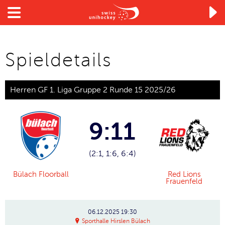

Spieldetails
Herren GF 1. Liga Gruppe 2 Runde 15 2025/26
9:11
(2:1, 1:6, 6:4)
Bülach Floorball
Red Lions
Frauenfeld
06.12.2025
19:30
Sporthalle Hirslen Bülach