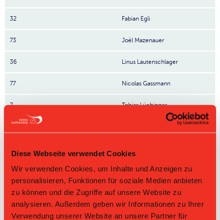
32
Fabian Egli
73
Joël Mazenauer
36
Linus Lautenschlager
77
Nicolas Gassmann
7
Tobias Lüchinger
8
Sven Mazzotta
19
Lars Feusi
Diese Webseite verwendet Cookies
Wir verwenden Cookies, um Inhalte und Anzeigen zu
72
Silvan Hänsch
personalisieren, Funktionen für soziale Medien anbieten
zu können und die Zugriffe auf unsere Website zu
71
Noé Marolf
analysieren. Außerdem geben wir Informationen zu Ihrer
12
Luc Julien Lorenz
Verwendung unserer Website an unsere Partner für