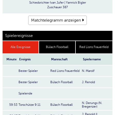
Schiedsrichter
Ivan Jufer | Yannick Bigler
Zuschauer
387
Matchtelegramm anzeigen
Spielereignisse
Alle Ereignisse
Bülach Floorball
Red Lions Frauenfeld
Minute
Ereignis
Mannschaft
Spielername
Bester Spieler
Red Lions Frauenfeld
N. Marolf
Bester Spieler
Bülach Floorball
J. Renold
Spielende
N. Derungs (N.
59:53
Torschütze 9:11
Bülach Floorball
Bregenzer)
J. Renold (L.