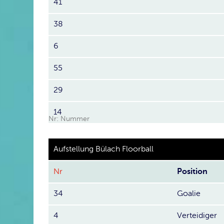
41
38
6
55
29
14
Nr: Nummer
Aufstellung Bülach Floorball
Nr
Position
34
Goalie
4
Verteidiger