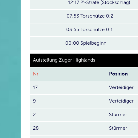
12:17
2'-Strafe (Stockschlag)
07:53
Torschütze 0:2
03:55
Torschütze 0:1
00:00
Spielbeginn
Aufstellung Zuger Highlands
Nr
Position
17
Verteidiger
9
Verteidiger
2
Stürmer
28
Stürmer