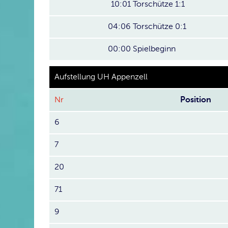
10:01
Torschütze 1:1
04:06
Torschütze 0:1
00:00
Spielbeginn
Aufstellung UH Appenzell
Nr
Position
6
7
20
71
9