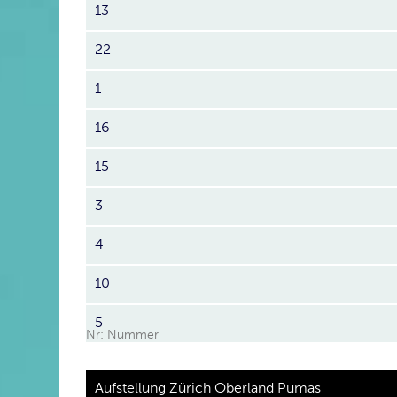
13
22
1
16
15
3
4
10
5
Nr: Nummer
Aufstellung Zürich Oberland Pumas