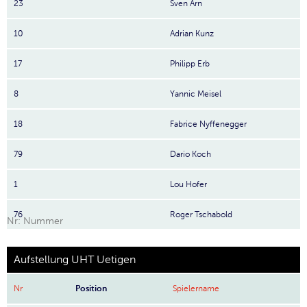
23
Sven Arn
10
Adrian Kunz
17
Philipp Erb
8
Yannic Meisel
18
Fabrice Nyffenegger
79
Dario Koch
1
Lou Hofer
76
Roger Tschabold
Nr: Nummer
Aufstellung UHT Uetigen
Nr
Position
Spielername