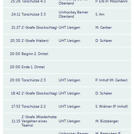
25:28
Torschütze 4:3
P. Erb (P. Mosimann)
Oberland
Unihockey Berner
24:11
Torschütze 3:3
S. Arn
Oberland
21:27
2'-Strafe (Stockschlag)
UHT Uetigen
M. Gerber
20:30
2'-Strafe (Halten)
UHT Uetigen
D. Schärer
20:00
Beginn 2. Drittel
20:00
Ende 1. Drittel
20:00
Torschütze 2:3
UHT Uetigen
P. Imhof (M. Gerber)
18:42
2'-Strafe (Stockschlag)
UHT Uetigen
D. Schärer
17:53
Torschütze 2:2
UHT Uetigen
S. Widmer (P. Imhof)
2'-Strafe (Wiederholte
11:15
Vergehen eines
UHT Uetigen
M. Bützberger
Teams)
Unihockey Berner
M. Bettschen (F.