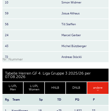
10
Simon Widmer
59
Josua Althaus
56
Till Steffen
24
Marcel Gerber
43
Michel Bützberger
72
Andreas Stöckli
Nr: Nummer
Tabelle Herren GF 4. Liga Gruppe 3 2025/26 per
07.08.2026
L-UPL
L-UPL
HNLB
DNLB
andere
Men
Women
Rg.
Team
Sp
TD
PQ
P
1
Konolfingen
18
+75
1.833
33