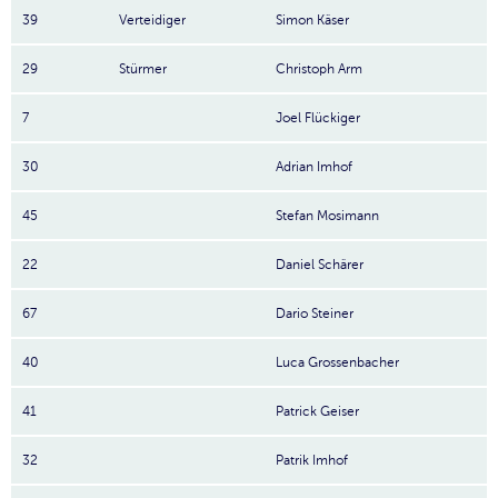
39
Verteidiger
Simon Käser
29
Stürmer
Christoph Arm
7
Joel Flückiger
30
Adrian Imhof
45
Stefan Mosimann
22
Daniel Schärer
67
Dario Steiner
40
Luca Grossenbacher
41
Patrick Geiser
32
Patrik Imhof