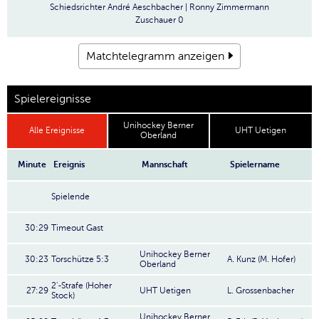
Schiedsrichter
André Aeschbacher | Ronny Zimmermann
Zuschauer
0
Matchtelegramm anzeigen
Spielereignisse
Unihockey Berner
Alle Ereignisse
UHT Uetigen
Oberland
Minute
Ereignis
Mannschaft
Spielername
Spielende
30:29
Timeout Gast
Unihockey Berner
30:23
Torschütze 5:3
A. Kunz (M. Hofer)
Oberland
2'-Strafe (Hoher
27:29
UHT Uetigen
L. Grossenbacher
Stock)
Unihockey Berner