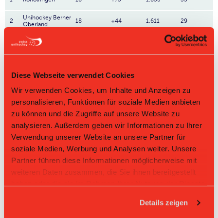
Unihockey Berner
2
18
+44
1.611
29
Oberland
3
18
+41
1.5
27
4
Zulgtal
18
-2
1.0
18
Diese Webseite verwendet Cookies
5
Uetigen
18
-4
0.944
17
Wir verwenden Cookies, um Inhalte und Anzeigen zu
personalisieren, Funktionen für soziale Medien anbieten
6
Tigers
18
-14
0.889
16
zu können und die Zugriffe auf unsere Website zu
analysieren. Außerdem geben wir Informationen zu Ihrer
7
UHT Arni II
18
-20
0.722
13
Verwendung unserer Website an unsere Partner für
soziale Medien, Werbung und Analysen weiter. Unsere
8
Münsingen
18
-20
0.611
11
Partner führen diese Informationen möglicherweise mit
9
18
-30
0.556
10
weiteren Daten zusammen, die Sie ihnen bereitgestellt
haben oder die sie im Rahmen Ihrer Nutzung der Dienste
10
Oberland 84
18
-70
0.333
6
gesammelt haben.
Details zeigen
Direktbegegnungen