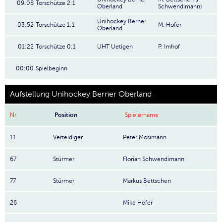
09:08
Torschütze 2:1
Oberland
Schwendimann)
Unihockey Berner
03:52
Torschütze 1:1
M. Hofer
Oberland
01:22
Torschütze 0:1
UHT Uetigen
P. Imhof
00:00
Spielbeginn
Aufstellung Unihockey Berner Oberland
Nr
Position
Spielername
11
Verteidiger
Peter Mosimann
67
Stürmer
Florian Schwendimann
77
Stürmer
Markus Bettschen
26
Mike Hofer