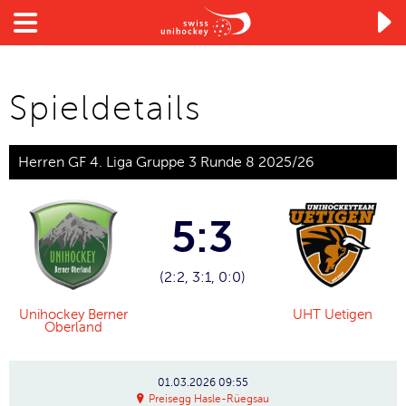

Spieldetails
Herren GF 4. Liga Gruppe 3 Runde 8 2025/26
5:3
(2:2, 3:1, 0:0)
Unihockey Berner
UHT Uetigen
Oberland
01.03.2026
09:55
Preisegg Hasle-Rüegsau