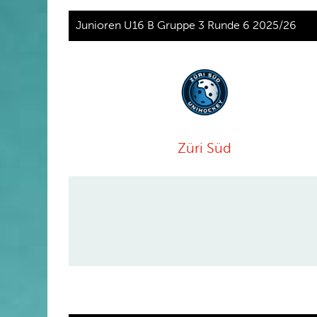
Junioren U16 B Gruppe 3 Runde 6 2025/26
Züri Süd