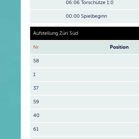
06:06
Torschütze 1:0
00:00
Spielbeginn
Aufstellung Züri Süd
Nr
Position
58
1
37
59
40
61