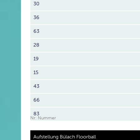
30
36
63
28
19
15
43
66
83
Nr: Nummer
Aufstellung Bülach Floorball