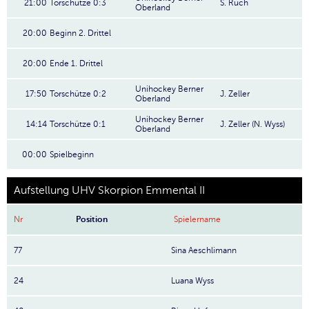
21:00
Torschütze 0:3
S. Ruch
Oberland
20:00
Beginn 2. Drittel
20:00
Ende 1. Drittel
Unihockey Berner
17:50
Torschütze 0:2
J. Zeller
Oberland
Unihockey Berner
14:14
Torschütze 0:1
J. Zeller (N. Wyss)
Oberland
00:00
Spielbeginn
Aufstellung UHV Skorpion Emmental II
Nr
Position
Spielername
77
Sina Aeschlimann
24
Luana Wyss