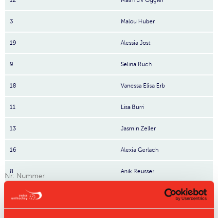
12
Malin Liv Oggier
3
Malou Huber
19
Alessia Jost
9
Selina Ruch
18
Vanessa Elisa Erb
11
Lisa Burri
13
Jasmin Zeller
16
Alexia Gerlach
8
Anik Reusser
Nr: Nummer
Tabelle Juniorinnen U17 B Gruppe 1 2025/26 per
06.08.2026