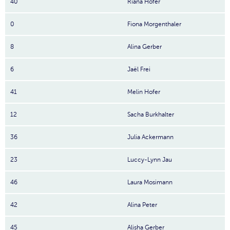
40
Riana Hofer
0
Fiona Morgenthaler
8
Alina Gerber
6
Jaël Frei
41
Melin Hofer
12
Sacha Burkhalter
36
Julia Ackermann
23
Luccy-Lynn Jau
46
Laura Mosimann
42
Alina Peter
45
Alisha Gerber