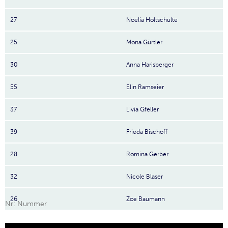
27
Noelia Holtschulte
25
Mona Gürtler
30
Anna Harisberger
55
Elin Ramseier
37
Livia Gfeller
39
Frieda Bischoff
28
Romina Gerber
32
Nicole Blaser
26
Zoe Baumann
Nr: Nummer