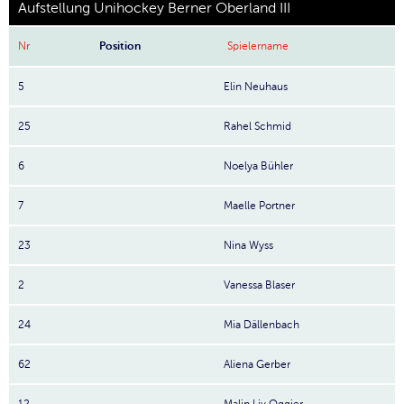
Aufstellung Unihockey Berner Oberland III
Nr
Position
Spielername
5
Elin Neuhaus
25
Rahel Schmid
6
Noelya Bühler
7
Maelle Portner
23
Nina Wyss
2
Vanessa Blaser
24
Mia Dällenbach
62
Aliena Gerber