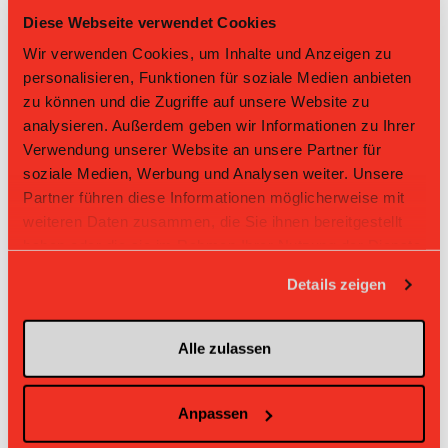
Diese Webseite verwendet Cookies
L-UPL
L-UPL
HNLB
DNLB
andere
Men
Women
Wir verwenden Cookies, um Inhalte und Anzeigen zu
personalisieren, Funktionen für soziale Medien anbieten
Rg.
Team
Sp
TD
PQ
P
zu können und die Zugriffe auf unsere Website zu
Master Round
analysieren. Außerdem geben wir Informationen zu Ihrer
Verwendung unserer Website an unsere Partner für
Challenge Round
soziale Medien, Werbung und Analysen weiter. Unsere
Partner führen diese Informationen möglicherweise mit
Direktbegegnungen
weiteren Daten zusammen, die Sie ihnen bereitgestellt
haben oder die sie im Rahmen Ihrer Nutzung der Dienste
Zeit
Heim
Gast
Resultat
gesammelt haben.
Details zeigen
Unihockey
UHV Skorpion
01.03.2026 09:55
Berner
1:6
Emmental II
Oberland III
Alle zulassen
UHV
Unihockey Berner
11.01.2026 09:55
Skorpion
7:1
Oberland III
Emmental II
Unihockey
UHV Skorpion
Anpassen
23.11.2025 11:45
Berner
0:4
Emmental II
Oberland III