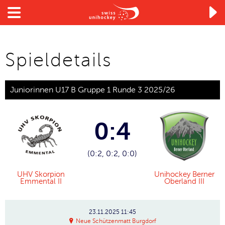

Spieldetails
Juniorinnen U17 B Gruppe 1 Runde 3 2025/26
0:4
(0:2, 0:2, 0:0)
UHV Skorpion
Unihockey Berner
Emmental II
Oberland III
23.11.2025
11:45
Neue Schützenmatt Burgdorf