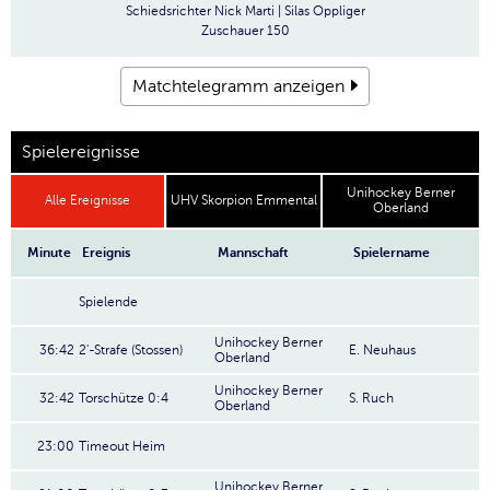
Schiedsrichter
Nick Marti | Silas Oppliger
Zuschauer
150
Matchtelegramm anzeigen
Spielereignisse
Unihockey Berner
Alle Ereignisse
UHV Skorpion Emmental
Oberland
Minute
Ereignis
Mannschaft
Spielername
Spielende
Unihockey Berner
36:42
2'-Strafe (Stossen)
E. Neuhaus
Oberland
Unihockey Berner
32:42
Torschütze 0:4
S. Ruch
Oberland
23:00
Timeout Heim
Unihockey Berner