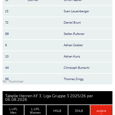
12
Stürmer
Simon Saurer
15
Sven Leuenberger
72
Daniel Bruni
88
Stefan Rufener
6
Adrian Greber
10
Adrian Kunz
44
Christoph Burtschi
86
Thomas Zingg
Nr: Nummer
Tabelle Herren KF 3. Liga Gruppe 3 2025/26 per
06.08.2026
L-UPL
L-UPL
HNLB
DNLB
andere
Men
Women