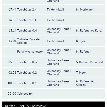
Oberland
17:44
Torschütze 2:4
TV Heimiswil
M. Mosimann
14:08
Torschütze 1:4
TV Heimiswil
Unihockey Berner
13:14
Torschütze 0:4
M. Rufener (A. Kunz)
Oberland
2'-Strafe (Zu viele
13:01
TV Heimiswil
R. Ryser
Spieler)
Unihockey Berner
Penalty verschossen
M. Rufener
Oberland
Unihockey Berner
05:55
Torschütze 0:3
S. Rufener (S. Saurer)
Oberland
Unihockey Berner
02:52
Torschütze 0:2
T. Meer
Oberland
Unihockey Berner
M. Rufener (A.
00:36
Torschütze 0:1
Oberland
Greber)
00:00
Spielbeginn
Aufstellung TV Heimiswil