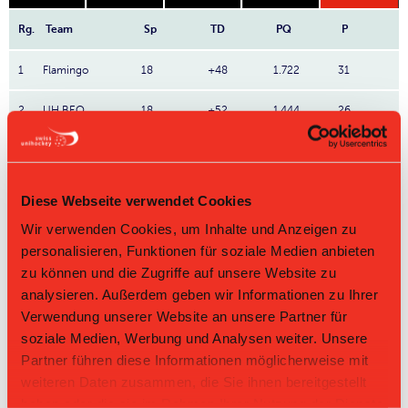
Rg.
Team
Sp
TD
PQ
P
1
Flamingo
18
+48
1.722
31
2
UH BEO
18
+52
1.444
26
3
Hornets
18
+28
1.389
25
4
SK Heimberg
18
+39
1.278
23
Diese Webseite verwendet Cookies
Wir verwenden Cookies, um Inhalte und Anzeigen zu
5
Bern Capitals Ost
18
+29
1.111
20
personalisieren, Funktionen für soziale Medien anbieten
6
Schangnau
18
+6
1.111
20
zu können und die Zugriffe auf unsere Website zu
analysieren. Außerdem geben wir Informationen zu Ihrer
7
Rüeggisberg
18
-8
0.667
12
Verwendung unserer Website an unsere Partner für
soziale Medien, Werbung und Analysen weiter. Unsere
8
Heimiswil
18
-50
0.556
10
Partner führen diese Informationen möglicherweise mit
weiteren Daten zusammen, die Sie ihnen bereitgestellt
9
Wabern
18
-54
0.5
9
haben oder die sie im Rahmen Ihrer Nutzung der Dienste