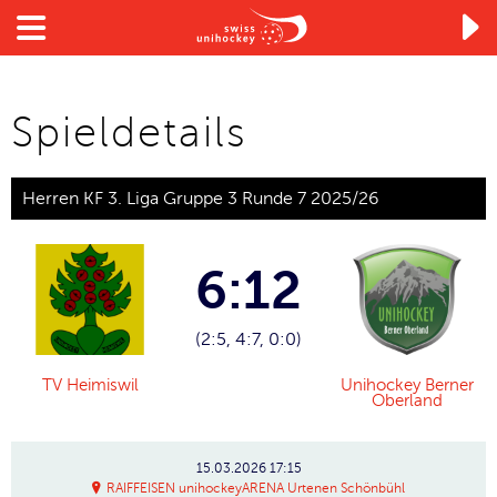

Spieldetails
Herren KF 3. Liga Gruppe 3 Runde 7 2025/26
6:12
(2:5, 4:7, 0:0)
TV Heimiswil
Unihockey Berner
Oberland
15.03.2026
17:15
RAIFFEISEN unihockeyARENA Urtenen Schönbühl