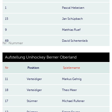
1
Pascal Hebeisen
15
Jan Schüpbach
9
Matthias Ruef
69
David Schertenleib
Nr: Nummer
Aufstellung Unihockey Berner Oberland
Nr
Position
Spielername
11
Verteidiger
Markus Gehrig
18
Verteidiger
Theo Meer
17
Stürmer
Michael Rufener