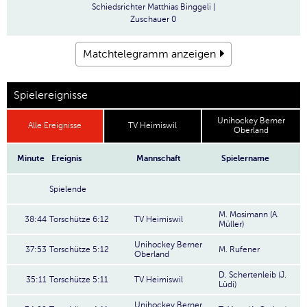
Schiedsrichter
Matthias Binggeli |
Zuschauer
0
Matchtelegramm anzeigen
Spielereignisse
Unihockey Berner
Alle Ereignisse
TV Heimiswil
Oberland
Minute
Ereignis
Mannschaft
Spielername
Spielende
M. Mosimann (A.
38:44
Torschütze 6:12
TV Heimiswil
Müller)
Unihockey Berner
37:53
Torschütze 5:12
M. Rufener
Oberland
D. Schertenleib (J.
35:11
Torschütze 5:11
TV Heimiswil
Lüdi)
Unihockey Berner