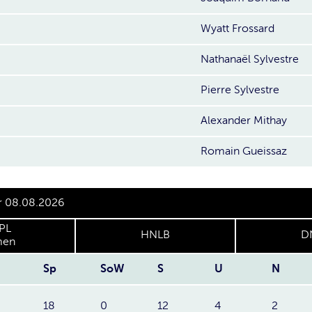
Wyatt Frossard
Nathanaël Sylvestre
Pierre Sylvestre
Alexander Mithay
Romain Gueissaz
er 08.08.2026
PL
HNLB
D
en
Sp
SoW
S
U
N
18
0
12
4
2