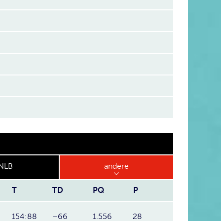
NLB
andere
T
TD
PQ
P
154:88
+66
1.556
28