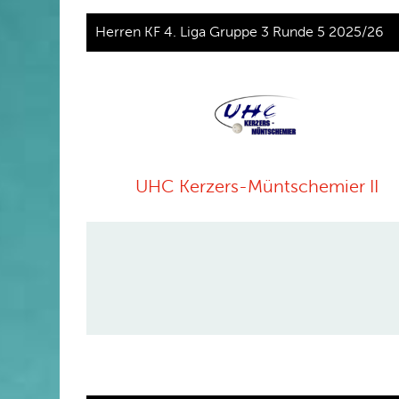
Herren KF 4. Liga Gruppe 3 Runde 5 2025/26
UHC Kerzers-Müntschemier II