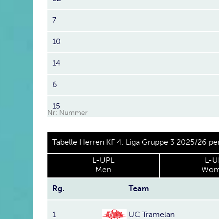
7
10
14
6
15
Nr: Nummer
Tabelle Herren KF 4. Liga Gruppe 3 2025/26 p
L-UPL
L-U
Men
Wom
Rg.
Team
1
UC Tramelan