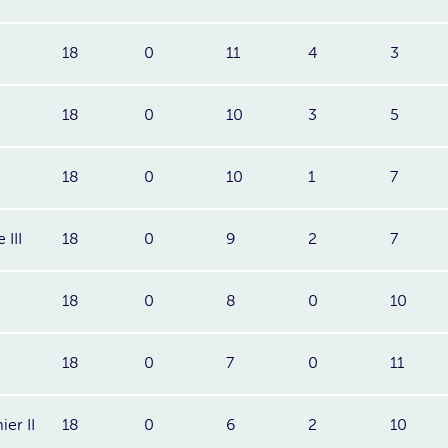
18
0
11
4
3
18
0
10
3
5
18
0
10
1
7
III
18
0
9
2
7
18
0
8
0
10
18
0
7
0
11
er II
18
0
6
2
10