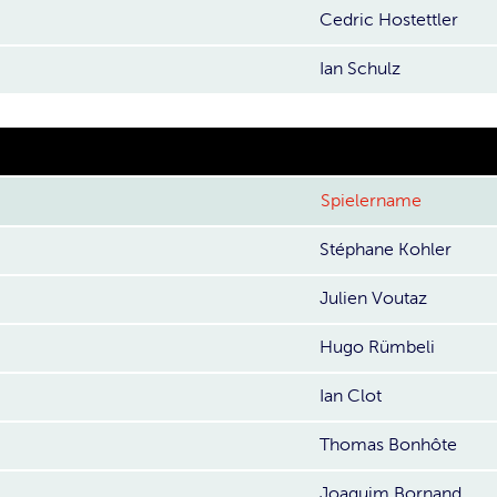
Cedric Hostettler
Ian Schulz
Spielername
Stéphane Kohler
Julien Voutaz
Hugo Rümbeli
Ian Clot
Thomas Bonhôte
Joaquim Bornand