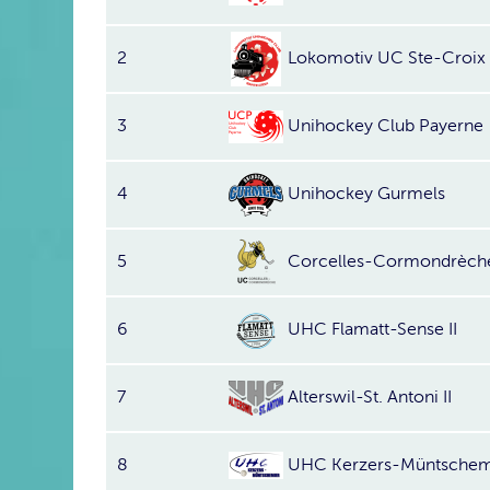
2
Lokomotiv UC Ste-Croix
3
Unihockey Club Payerne
4
Unihockey Gurmels
5
Corcelles-Cormondrèche 
6
UHC Flamatt-Sense II
7
Alterswil-St. Antoni II
8
UHC Kerzers-Müntschemi