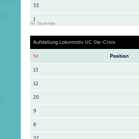
33
1
Nr: Nummer
Aufstellung Lokomotiv UC Ste-Croix
Nr
Position
13
12
20
9
8
22