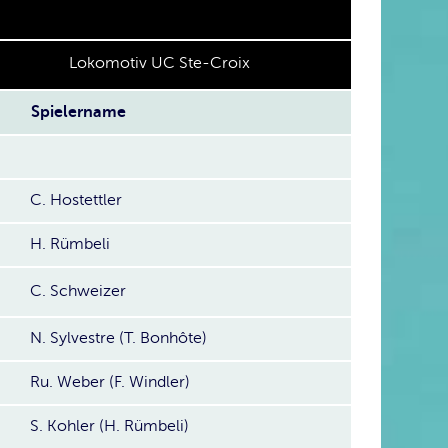
Lokomotiv UC Ste-Croix
Spielername
C. Hostettler
H. Rümbeli
C. Schweizer
N. Sylvestre (T. Bonhôte)
Ru. Weber (F. Windler)
S. Kohler (H. Rümbeli)