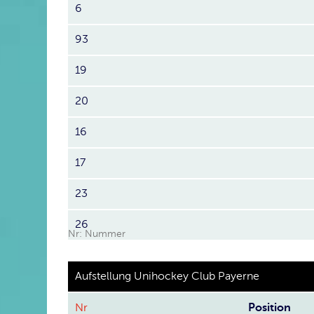
6
93
19
20
16
17
23
26
Nr: Nummer
Aufstellung Unihockey Club Payerne
Nr
Position