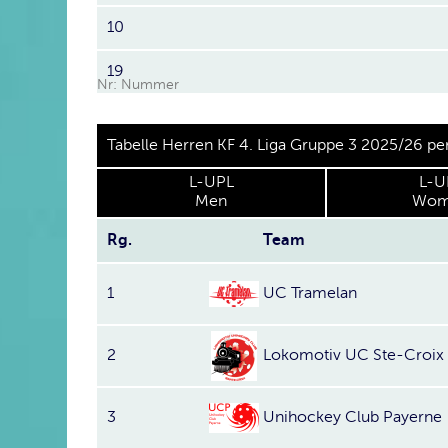
10
19
Nr: Nummer
Tabelle Herren KF 4. Liga Gruppe 3 2025/26 pe
L-UPL
L-U
Men
Wom
Rg.
Team
1
UC Tramelan
2
Lokomotiv UC Ste-Croix
3
Unihockey Club Payerne