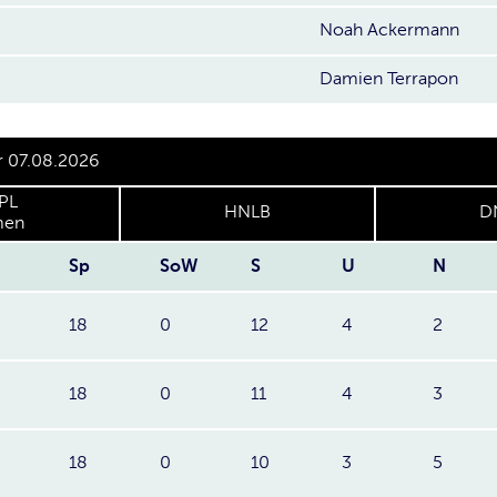
Noah Ackermann
Damien Terrapon
r 07.08.2026
PL
HNLB
D
en
Sp
SoW
S
U
N
18
0
12
4
2
18
0
11
4
3
18
0
10
3
5