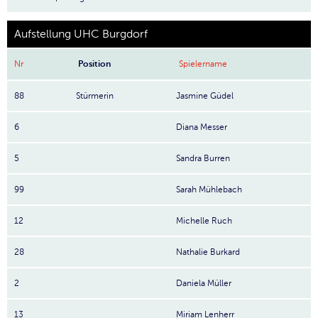
Aufstellung UHC Burgdorf
Nr
Position
Spielername
88
Stürmerin
Jasmine Güdel
6
Diana Messer
5
Sandra Burren
99
Sarah Mühlebach
12
Michelle Ruch
28
Nathalie Burkard
2
Daniela Müller
13
Miriam Lenherr