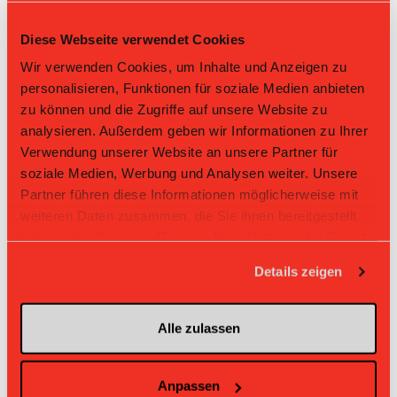
8
Walkringen
18
-30
0.833
15
Diese Webseite verwendet Cookies
Wir verwenden Cookies, um Inhalte und Anzeigen zu
9
Racoons
18
-53
0.389
7
personalisieren, Funktionen für soziale Medien anbieten
10
Tramelan
18
-58
0.333
6
zu können und die Zugriffe auf unsere Website zu
analysieren. Außerdem geben wir Informationen zu Ihrer
Verwendung unserer Website an unsere Partner für
Direktbegegnungen
soziale Medien, Werbung und Analysen weiter. Unsere
Zeit
Heim
Gast
Resultat
Partner führen diese Informationen möglicherweise mit
weiteren Daten zusammen, die Sie ihnen bereitgestellt
UHC W.W.
UHC
22.02.2026 09:00
2:7
haben oder die sie im Rahmen Ihrer Nutzung der Dienste
Schüpfen-Busswil
Burgdorf
gesammelt haben.
UHC W.W.
Details zeigen
26.10.2025 17:15
UHC Burgdorf
Schüpfen-
7:3
Busswil
UHC W.W.
17.01.2021 16:20
UHC Burgdorf
Schüpfen-
-:-
Alle zulassen
Busswil
UHC W.W.
UHC
20.12.2020 13:35
-:-
Schüpfen-Busswil
Burgdorf
Anpassen
UHC W.W.