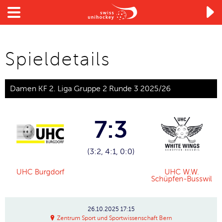

Spieldetails
Damen KF 2. Liga Gruppe 2 Runde 3 2025/26
7:3
(3:2, 4:1, 0:0)
UHC Burgdorf
UHC W.W.
Schüpfen-Busswil
26.10.2025
17:15
Zentrum Sport und Sportwissenschaft Bern