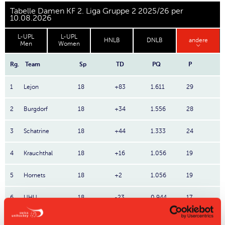
Tabelle Damen KF 2. Liga Gruppe 2 2025/26 per
10.08.2026
L-UPL
L-UPL
HNLB
DNLB
andere
Men
Women
Rg.
Team
Sp
TD
PQ
P
1
Lejon
18
+83
1.611
29
2
Burgdorf
18
+34
1.556
28
3
Schatrine
18
+44
1.333
24
4
Krauchthal
18
+16
1.056
19
5
Hornets
18
+2
1.056
19
6
UHU
18
-23
0.944
17
7
White Wings
18
-15
0.889
16