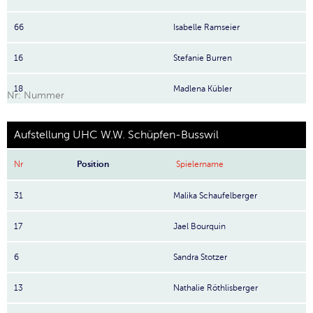
66
Isabelle Ramseier
16
Stefanie Burren
18
Madlena Kübler
Nr: Nummer
Aufstellung UHC W.W. Schüpfen-Busswil
Nr
Position
Spielername
31
Malika Schaufelberger
17
Jael Bourquin
6
Sandra Stotzer
13
Nathalie Röthlisberger