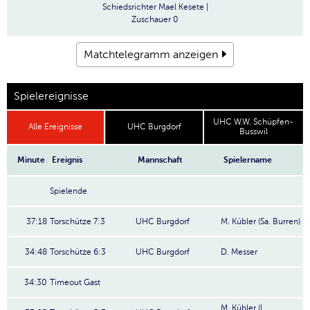
Schiedsrichter
Mael Kesete |
Zuschauer
0
Matchtelegramm anzeigen
Spielereignisse
UHC W.W. Schüpfen-
Alle Ereignisse
UHC Burgdorf
Busswil
Minute
Ereignis
Mannschaft
Spielername
Spielende
37:18
Torschütze 7:3
UHC Burgdorf
M. Kübler (Sa. Burren)
34:48
Torschütze 6:3
UHC Burgdorf
D. Messer
34:30
Timeout Gast
M. Kübler (I.