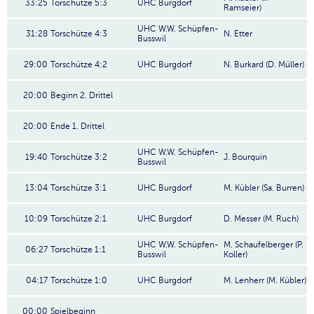
33:25
Torschütze 5:3
UHC Burgdorf
Ramseier)
UHC W.W. Schüpfen-
31:28
Torschütze 4:3
N. Etter
Busswil
29:00
Torschütze 4:2
UHC Burgdorf
N. Burkard (D. Müller)
20:00
Beginn 2. Drittel
20:00
Ende 1. Drittel
UHC W.W. Schüpfen-
19:40
Torschütze 3:2
J. Bourquin
Busswil
13:04
Torschütze 3:1
UHC Burgdorf
M. Kübler (Sa. Burren)
10:09
Torschütze 2:1
UHC Burgdorf
D. Messer (M. Ruch)
UHC W.W. Schüpfen-
M. Schaufelberger (P.
06:27
Torschütze 1:1
Busswil
Koller)
04:17
Torschütze 1:0
UHC Burgdorf
M. Lenherr (M. Kübler)
00:00
Spielbeginn