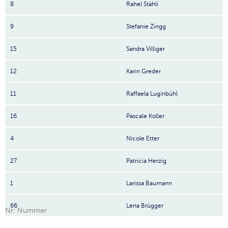
8
Rahel Stähli
9
Stefanie Zingg
15
Sandra Villiger
12
Karin Greder
11
Raffaela Luginbühl
16
Pascale Koller
4
Nicole Etter
27
Patricia Herzig
1
Larissa Baumann
66
Lena Brügger
Nr: Nummer