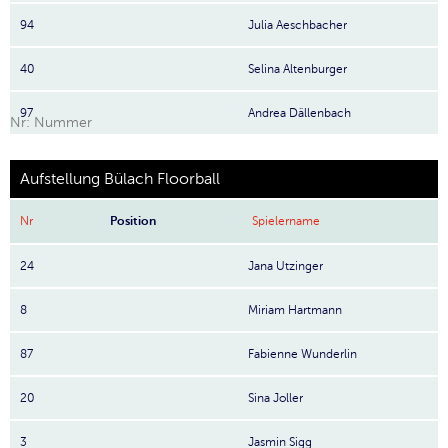
94
Julia Aeschbacher
40
Selina Altenburger
97
Andrea Dällenbach
Nr: Nummer
Aufstellung Bülach Floorball
Nr
Position
Spielername
24
Jana Utzinger
8
Miriam Hartmann
87
Fabienne Wunderlin
20
Sina Joller
3
Jasmin Sigg