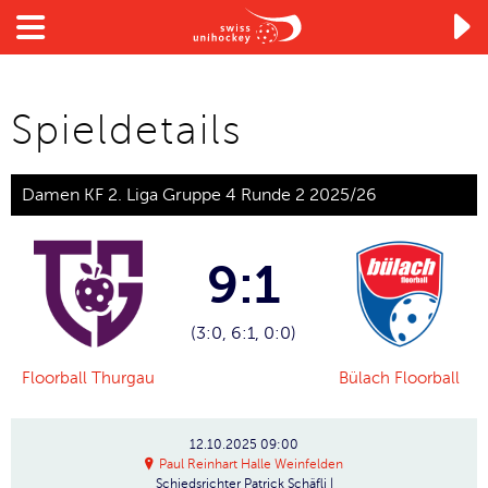

Spieldetails
Damen KF 2. Liga Gruppe 4 Runde 2 2025/26
9:1
(3:0, 6:1, 0:0)
Floorball Thurgau
Bülach Floorball
12.10.2025
09:00
Paul Reinhart Halle Weinfelden
Schiedsrichter
Patrick Schäfli |