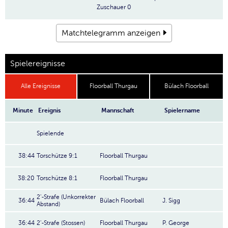
Zuschauer
0
Matchtelegramm anzeigen
Spielereignisse
Alle Ereignisse
Floorball Thurgau
Bülach Floorball
Minute
Ereignis
Mannschaft
Spielername
Spielende
38:44
Torschütze 9:1
Floorball Thurgau
38:20
Torschütze 8:1
Floorball Thurgau
2'-Strafe (Unkorrekter
36:44
Bülach Floorball
J. Sigg
Abstand)
36:44
2'-Strafe (Stossen)
Floorball Thurgau
P. George