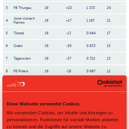
3
FB Thurgau
18
+22
1.333
24
Jona-Uznach
4
18
+17
1.167
21
Flames
5
Tösstal
18
-13
0.944
17
6
Grabs
18
-28
0.833
15
7
Tägerwilen
18
-27
0.722
13
8
FB Riders
18
-18
0.667
12
9
Wild Pigs
18
-35
0.667
12
10
Bülach Floorball
18
-33
0.5
9
Diese Webseite verwendet Cookies
Direktbegegnungen
Wir verwenden Cookies, um Inhalte und Anzeigen zu
personalisieren, Funktionen für soziale Medien anbieten
Zeit
Heim
Gast
Resultat
zu können und die Zugriffe auf unsere Website zu