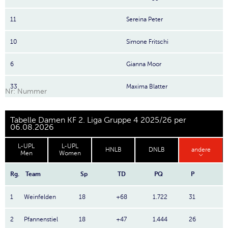
11
Sereina Peter
10
Simone Fritschi
6
Gianna Moor
33
Maxima Blatter
Nr: Nummer
Tabelle Damen KF 2. Liga Gruppe 4 2025/26 per
06.08.2026
L-UPL
L-UPL
HNLB
DNLB
andere
Men
Women
Rg.
Team
Sp
TD
PQ
P
1
Weinfelden
18
+68
1.722
31
2
Pfannenstiel
18
+47
1.444
26