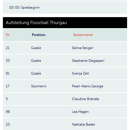
00:00
Spielbeginn
Aufstellung Floorball Thurgau
Nr
Position
Spielername
21
Goalie
Selina Steiger
33
Goalie
Stephanie Degasperi
91
Goalie
Svenja Zell
17
Stürmerin
Pearl-Alanis George
5
Claudine Brändle
96
Lea Hagen
23
Nathalie Bader