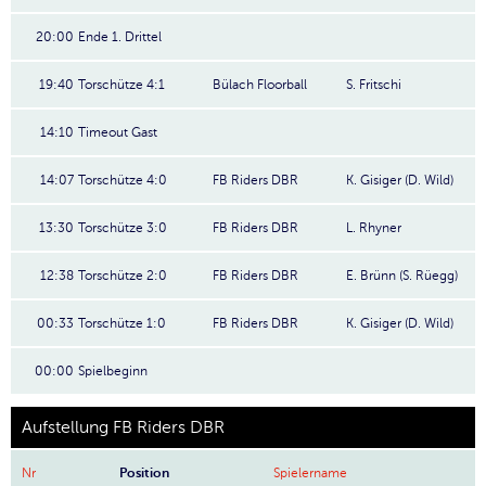
20:00
Ende 1. Drittel
19:40
Torschütze 4:1
Bülach Floorball
S. Fritschi
14:10
Timeout Gast
14:07
Torschütze 4:0
FB Riders DBR
K. Gisiger (D. Wild)
13:30
Torschütze 3:0
FB Riders DBR
L. Rhyner
12:38
Torschütze 2:0
FB Riders DBR
E. Brünn (S. Rüegg)
00:33
Torschütze 1:0
FB Riders DBR
K. Gisiger (D. Wild)
00:00
Spielbeginn
Aufstellung FB Riders DBR
Nr
Position
Spielername