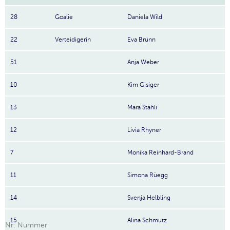
28
Goalie
Daniela Wild
22
Verteidigerin
Eva Brünn
51
Anja Weber
10
Kim Gisiger
13
Mara Stähli
12
Livia Rhyner
7
Monika Reinhard-Brand
11
Simona Rüegg
14
Svenja Helbling
15
Alina Schmutz
Nr: Nummer