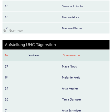
10
Simone Fritschi
16
Gianna Moor
33
Maxima Blatter
Nr: Nummer
Aufstellung UHC Tägerwilen
Nr
Position
Spielername
17
Maya Nobs
84
Melanie Kreis
14
Anja Kessler
16
Tania Danuser
7
Anja Schwizer