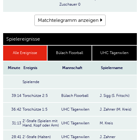
Zuschauer
0
Matchtelegramm anzeigen
Spielereignisse
Alle Ereignisse
Bülach Floorball
UHC Tägerwilen
Minute
Ereignis
Mannschaft
Spielername
Spielende
39:14
Torschütze 2:5
Bülach Floorball
J. Sigg (S. Fritschi)
36:42
Torschütze 1:5
UHC Tägerwilen
J. Zahner (M. Kreis)
2'-Strafe (Spielen mit
31:13
UHC Tägerwilen
M. Kreis
Hand, Kopf oder Arm)
28:41
2'-Strafe (Halten)
UHC Tägerwilen
J. Zahner