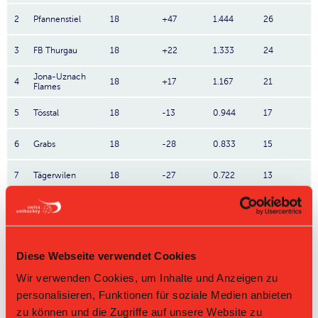
2
Pfannenstiel
18
+47
1.444
26
3
FB Thurgau
18
+22
1.333
24
Jona-Uznach
4
18
+17
1.167
21
Flames
5
Tösstal
18
-13
0.944
17
6
Grabs
18
-28
0.833
15
7
Tägerwilen
18
-27
0.722
13
8
FB Riders
18
-18
0.667
12
9
Wild Pigs
18
-35
0.667
12
Diese Webseite verwendet Cookies
10
Bülach Floorball
18
-33
0.5
9
Wir verwenden Cookies, um Inhalte und Anzeigen zu
personalisieren, Funktionen für soziale Medien anbieten
Direktbegegnungen
zu können und die Zugriffe auf unsere Website zu