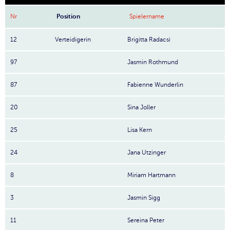
Nr
Position
Spielername
12
Verteidigerin
Brigitta Radacsi
97
Jasmin Rothmund
87
Fabienne Wunderlin
20
Sina Joller
25
Lisa Kern
24
Jana Utzinger
8
Miriam Hartmann
3
Jasmin Sigg
11
Sereina Peter