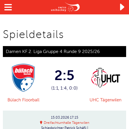

Spieldetails
Damen KF 2. Liga Gruppe 4 Runde 9 2025/26
2:5
(1:1, 1:4, 0:0)
Bülach Floorball
UHC Tägerwilen
15.03.2026
17:15
Dreifachturnhalle Tägerwilen
Schiedsrichter
Patrick Schäfli |