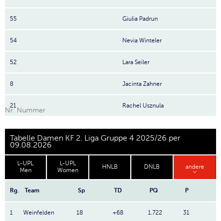
55
Giulia Padrun
54
Nevia Winteler
52
Lara Seiler
8
Jacinta Zahner
21
Rachel Usznula
Nr: Nummer
Tabelle Damen KF 2. Liga Gruppe 4 2025/26 per
09.08.2026
L-UPL
L-UPL
HNLB
DNLB
andere
Men
Women
Rg.
Team
Sp
TD
PQ
P
1
Weinfelden
18
+68
1.722
31