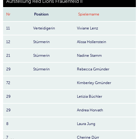
Aufstellung Red Lions Frauenfeld II
Nr
Position
Spielername
11
Verteidigerin
Viviane Lenz
12
Stürmerin
Alissa Hollenstein
21
Stürmerin
Nadine Stamm
29
Stürmerin
Rebecca Gmünder
72
Kimberley Gmünder
29
Letizia Büchler
29
Andrea Horvath
8
Laura Jung
7
Cherine Dürr