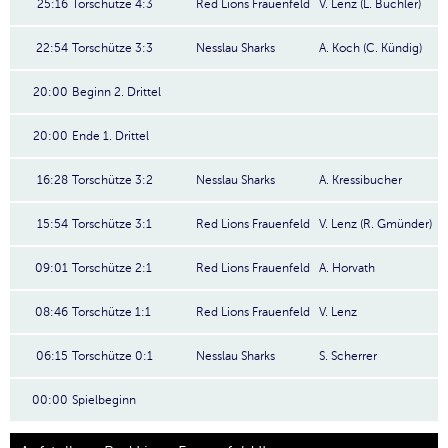
25:16
Torschütze 4:3
Red Lions Frauenfeld
V. Lenz (L. Büchler)
22:54
Torschütze 3:3
Nesslau Sharks
A. Koch (C. Kündig)
20:00
Beginn 2. Drittel
20:00
Ende 1. Drittel
16:28
Torschütze 3:2
Nesslau Sharks
A. Kressibucher
15:54
Torschütze 3:1
Red Lions Frauenfeld
V. Lenz (R. Gmünder)
09:01
Torschütze 2:1
Red Lions Frauenfeld
A. Horvath
08:46
Torschütze 1:1
Red Lions Frauenfeld
V. Lenz
06:15
Torschütze 0:1
Nesslau Sharks
S. Scherrer
00:00
Spielbeginn