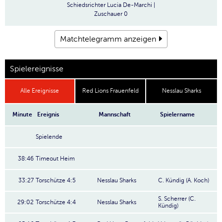
Schiedsrichter
Lucia De-Marchi |
Zuschauer
0
Matchtelegramm anzeigen
Spielereignisse
Alle Ereignisse
Red Lions Frauenfeld
Nesslau Sharks
Minute
Ereignis
Mannschaft
Spielername
Spielende
38:46
Timeout Heim
33:27
Torschütze 4:5
Nesslau Sharks
C. Kündig (A. Koch)
S. Scherrer (C.
29:02
Torschütze 4:4
Nesslau Sharks
Kündig)