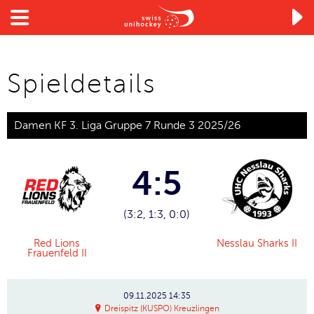

Spieldetails
Damen KF 3. Liga Gruppe 7 Runde 3 2025/26
4:5
(3:2, 1:3, 0:0)
Red Lions
Nesslau Sharks II
Frauenfeld II
09.11.2025
14:35
Dreispitz (KUSPO) Kreuzlingen