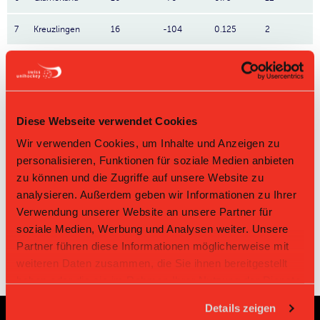
7
Kreuzlingen
16
-104
0.125
2
Direktbegegnungen
Zeit
Heim
Gast
Resultat
Diese Webseite verwendet Cookies
Red Lions
Nesslau
19.04.2026 14:35
7:4
Frauenfeld II
Sharks II
Wir verwenden Cookies, um Inhalte und Anzeigen zu
Red Lions
personalisieren, Funktionen für soziale Medien anbieten
08.02.2026 10:55
Nesslau Sharks II
7:6
Frauenfeld II
zu können und die Zugriffe auf unsere Website zu
Red Lions
Nesslau
09.11.2025 14:35
4:5
analysieren. Außerdem geben wir Informationen zu Ihrer
Frauenfeld II
Sharks II
Verwendung unserer Website an unsere Partner für
soziale Medien, Werbung und Analysen weiter. Unsere
Partner führen diese Informationen möglicherweise mit
weiteren Daten zusammen, die Sie ihnen bereitgestellt
haben oder die sie im Rahmen Ihrer Nutzung der Dienste
gesammelt haben.
Details zeigen