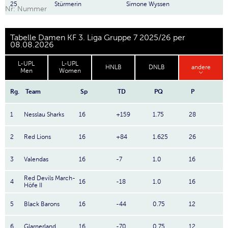
25
Stürmerin
Simone Wyssen
Nr: Nummer
Tabelle Damen KF 3. Liga Gruppe 7 2025/26 per
08.08.2026
L-UPL
L-UPL
HNLB
DNLB
andere
Men
Women
Rg.
Team
Sp
TD
PQ
P
1
Nesslau Sharks
16
+159
1.75
28
2
Red Lions
16
+84
1.625
26
3
Valendas
16
-7
1.0
16
Red Devils March-
4
16
-18
1.0
16
Höfe II
5
Black Barons
16
-44
0.75
12
6
Glarnerland
16
-70
0.75
12