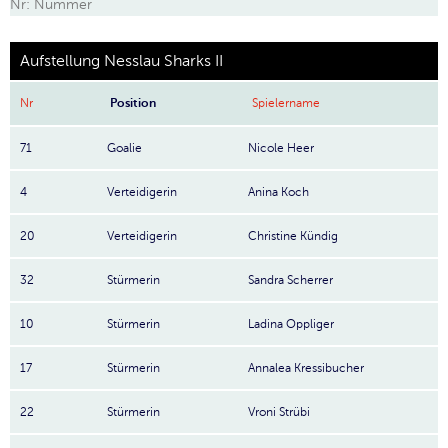
Nr: Nummer
Aufstellung Nesslau Sharks II
Nr
Position
Spielername
71
Goalie
Nicole Heer
4
Verteidigerin
Anina Koch
20
Verteidigerin
Christine Kündig
32
Stürmerin
Sandra Scherrer
10
Stürmerin
Ladina Oppliger
17
Stürmerin
Annalea Kressibucher
22
Stürmerin
Vroni Strübi