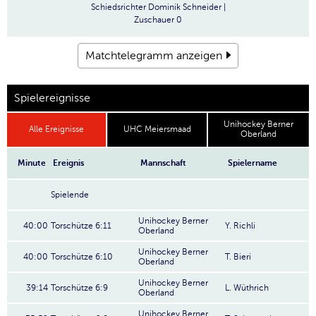
Schiedsrichter
Dominik Schneider |
Zuschauer
0
Matchtelegramm anzeigen
Spielereignisse
Unihockey Berner
Alle Ereignisse
UHC Meiersmaad
Oberland
Minute
Ereignis
Mannschaft
Spielername
Spielende
Unihockey Berner
40:00
Torschütze 6:11
Y. Richli
Oberland
Unihockey Berner
40:00
Torschütze 6:10
T. Bieri
Oberland
Unihockey Berner
39:14
Torschütze 6:9
L. Wüthrich
Oberland
Unihockey Berner