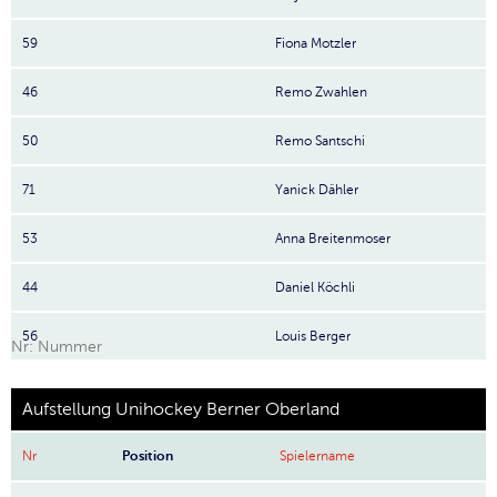
59
Fiona Motzler
46
Remo Zwahlen
50
Remo Santschi
71
Yanick Dähler
53
Anna Breitenmoser
44
Daniel Köchli
56
Louis Berger
Nr: Nummer
Aufstellung Unihockey Berner Oberland
Nr
Position
Spielername