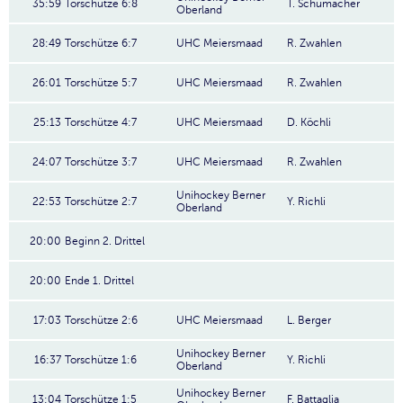
35:59
Torschütze 6:8
T. Schumacher
Oberland
28:49
Torschütze 6:7
UHC Meiersmaad
R. Zwahlen
26:01
Torschütze 5:7
UHC Meiersmaad
R. Zwahlen
25:13
Torschütze 4:7
UHC Meiersmaad
D. Köchli
24:07
Torschütze 3:7
UHC Meiersmaad
R. Zwahlen
Unihockey Berner
22:53
Torschütze 2:7
Y. Richli
Oberland
20:00
Beginn 2. Drittel
20:00
Ende 1. Drittel
17:03
Torschütze 2:6
UHC Meiersmaad
L. Berger
Unihockey Berner
16:37
Torschütze 1:6
Y. Richli
Oberland
Unihockey Berner
13:04
Torschütze 1:5
F. Battaglia