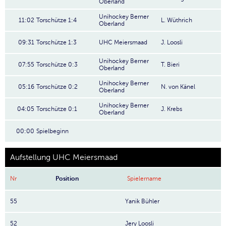
Oberland
Unihockey Berner
11:02
Torschütze 1:4
L. Wüthrich
Oberland
09:31
Torschütze 1:3
UHC Meiersmaad
J. Loosli
Unihockey Berner
07:55
Torschütze 0:3
T. Bieri
Oberland
Unihockey Berner
05:16
Torschütze 0:2
N. von Känel
Oberland
Unihockey Berner
04:05
Torschütze 0:1
J. Krebs
Oberland
00:00
Spielbeginn
Aufstellung UHC Meiersmaad
Nr
Position
Spielername
55
Yanik Bühler
52
Jery Loosli