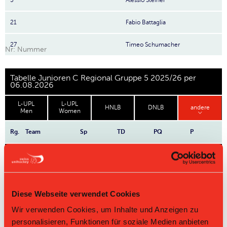
5
Alessio Steiner
21
Fabio Battaglia
27
Timeo Schumacher
Nr: Nummer
Tabelle Junioren C Regional Gruppe 5 2025/26 per
06.08.2026
L-UPL
L-UPL
HNLB
DNLB
andere
Men
Women
Rg.
Team
Sp
TD
PQ
P
Master Round
Challenge Round
Diese Webseite verwendet Cookies
Direktbegegnungen
Wir verwenden Cookies, um Inhalte und Anzeigen zu
personalisieren, Funktionen für soziale Medien anbieten
Zeit
Heim
Gast
Resultat