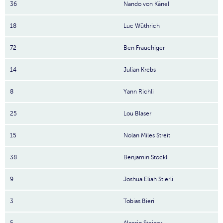
36
Nando von Känel
18
Luc Wüthrich
72
Ben Frauchiger
14
Julian Krebs
8
Yann Richli
25
Lou Blaser
15
Nolan Miles Streit
38
Benjamin Stöckli
9
Joshua Eliah Stierli
3
Tobias Bieri