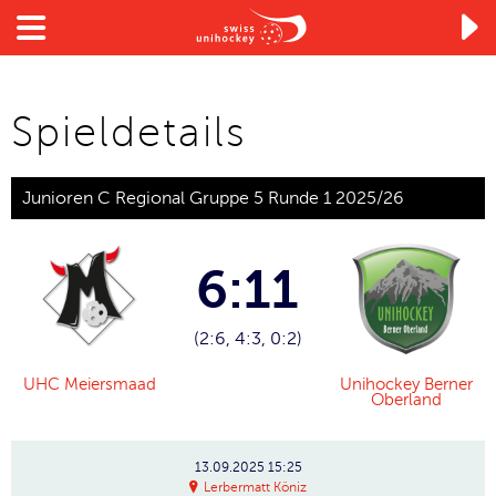

Spieldetails
Junioren C Regional Gruppe 5 Runde 1 2025/26
6:11
(2:6, 4:3, 0:2)
UHC Meiersmaad
Unihockey Berner
Oberland
13.09.2025
15:25
Lerbermatt Köniz