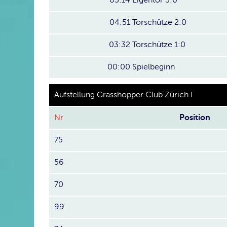
05:14
Eigentor 3:0
04:51
Torschütze 2:0
03:32
Torschütze 1:0
00:00
Spielbeginn
Aufstellung Grasshopper Club Zürich I
Nr
Position
75
56
70
99