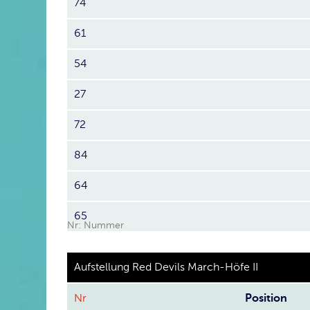
74
61
54
27
72
84
64
65
Nr: Nummer
Aufstellung Red Devils March-Höfe II
Nr
Position