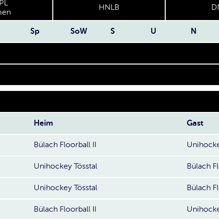
PL
HNLB
D
en
Sp
SoW
S
U
N
Heim
Gast
Bülach Floorball II
Unihocke
Unihockey Tösstal
Bülach Fl
Unihockey Tösstal
Bülach Fl
Bülach Floorball II
Unihocke