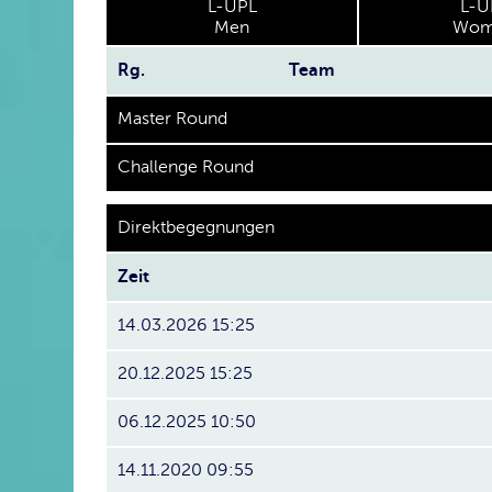
L-UPL
L-U
Men
Wom
Rg.
Team
Master Round
Challenge Round
Direktbegegnungen
Zeit
14.03.2026 15:25
20.12.2025 15:25
06.12.2025 10:50
14.11.2020 09:55