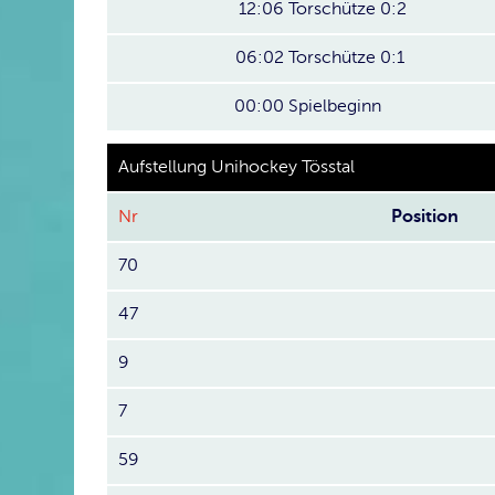
12:06
Torschütze 0:2
06:02
Torschütze 0:1
00:00
Spielbeginn
Aufstellung Unihockey Tösstal
Nr
Position
70
47
9
7
59