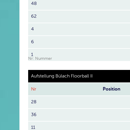
48
62
4
6
1
Nr: Nummer
Aufstellung Bülach Floorball II
Nr
Position
28
36
11