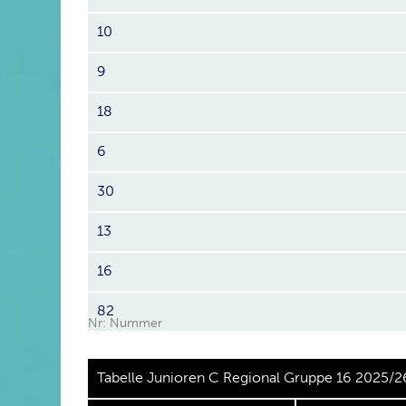
10
9
18
6
30
13
16
82
Nr: Nummer
Tabelle Junioren C Regional Gruppe 16 2025/2