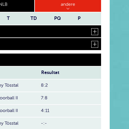
NLB
andere
T
TD
PQ
P
Resultat
y Tösstal
8:2
oorball II
7:8
oorball II
4:11
y Tösstal
-:-