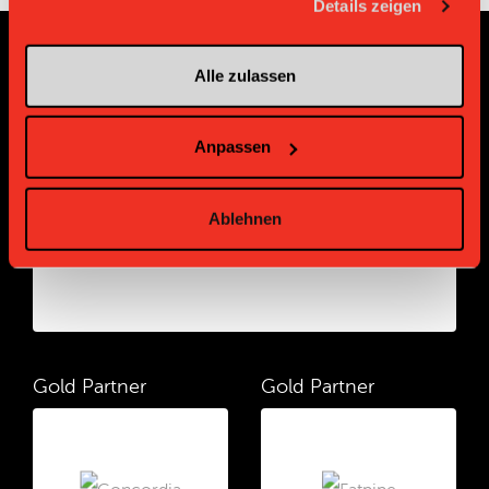
Details zeigen
Alle zulassen
Sponsoren und Partner
Platin Partner
Anpassen
Ablehnen
Gold Partner
Gold Partner