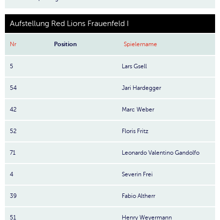
Aufstellung Red Lions Frauenfeld I
Nr
Position
Spielername
5
Lars Gsell
54
Jari Hardegger
42
Marc Weber
52
Floris Fritz
71
Leonardo Valentino Gandolfo
4
Severin Frei
39
Fabio Altherr
51
Henry Weyermann