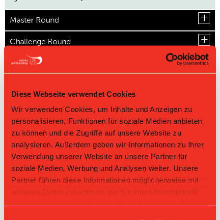
Master Round
Challenge Round
Direktbegegnungen
Zeit
Heim
Gast
Resultat
Diese Webseite verwendet Cookies
Red Lions
Wir verwenden Cookies, um Inhalte und Anzeigen zu
28.03.2026 09:55
Bülach Floorball II
8:7
Frauenfeld I
personalisieren, Funktionen für soziale Medien anbieten
Red Lions
Bülach
10.01.2026 09:55
8:2
zu können und die Zugriffe auf unsere Website zu
Frauenfeld I
Floorball II
analysieren. Außerdem geben wir Informationen zu Ihrer
Red Lions
08.11.2025 14:30
Bülach Floorball II
8:5
Verwendung unserer Website an unsere Partner für
Frauenfeld I
soziale Medien, Werbung und Analysen weiter. Unsere
Partner führen diese Informationen möglicherweise mit
weiteren Daten zusammen, die Sie ihnen bereitgestellt
haben oder die sie im Rahmen Ihrer Nutzung der Dienste
gesammelt haben.