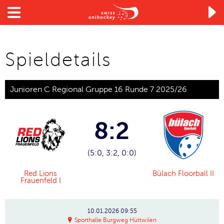

Spieldetails
Junioren C Regional Gruppe 16 Runde 7 2025/26
8:2
(5:0, 3:2, 0:0)
Red Lions
Bülach Floorball II
Frauenfeld I
10.01.2026
09:55
Sporthalle Burgweg Hüttwilen