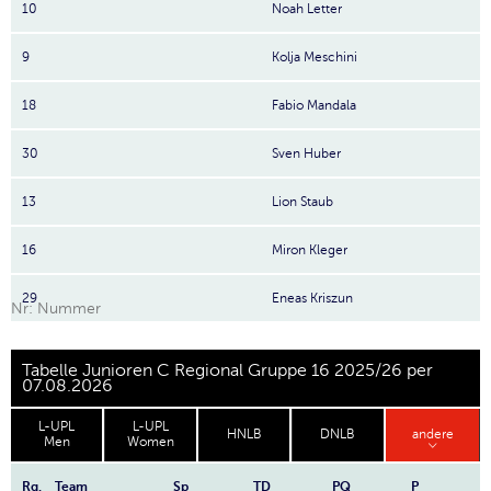
10
Noah Letter
9
Kolja Meschini
18
Fabio Mandala
30
Sven Huber
13
Lion Staub
16
Miron Kleger
29
Eneas Kriszun
Nr: Nummer
Tabelle Junioren C Regional Gruppe 16 2025/26 per
07.08.2026
L-UPL
L-UPL
HNLB
DNLB
andere
Men
Women
Rg.
Team
Sp
TD
PQ
P