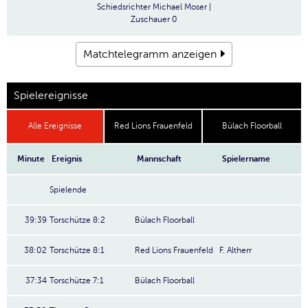
Schiedsrichter
Michael Moser |
Zuschauer
0
Matchtelegramm anzeigen
Spielereignisse
Alle Ereignisse
Red Lions Frauenfeld
Bülach Floorball
Minute
Ereignis
Mannschaft
Spielername
Spielende
39:39
Torschütze 8:2
Bülach Floorball
38:02
Torschütze 8:1
Red Lions Frauenfeld
F. Altherr
37:34
Torschütze 7:1
Bülach Floorball