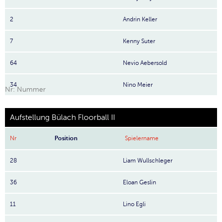
2
Andrin Keller
7
Kenny Suter
64
Nevio Aebersold
34
Nino Meier
Nr: Nummer
Aufstellung Bülach Floorball II
Nr
Position
Spielername
28
Liam Wullschleger
36
Eloan Geslin
11
Lino Egli