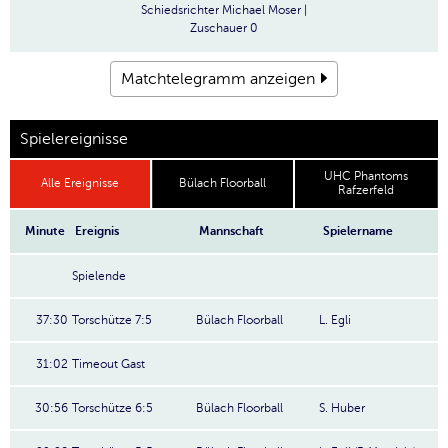
Schiedsrichter
Michael Moser |
Zuschauer
0
Matchtelegramm anzeigen
Spielereignisse
UHC Phantoms
Alle Ereignisse
Bülach Floorball
Rafzerfeld
Minute
Ereignis
Mannschaft
Spielername
Spielende
37:30
Torschütze 7:5
Bülach Floorball
L. Egli
31:02
Timeout Gast
30:56
Torschütze 6:5
Bülach Floorball
S. Huber