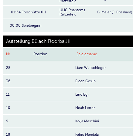
Rafzerfeld
UHC Phantoms
01:54
Torschütze 0:1
G. Meier (J. Bosshard)
Rafzerfeld
00:00
Spielbeginn
Aufstellung Bülach Floorball II
Nr
Position
Spielername
28
Liam Wullschleger
36
Eloan Geslin
11
Lino Egli
10
Noah Letter
9
Kolja Meschini
18
Fabio Mandala