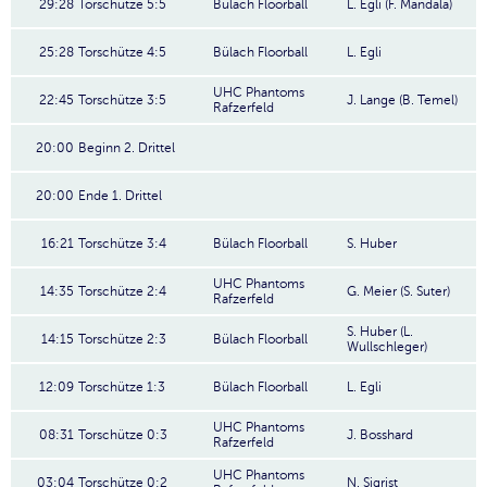
29:28
Torschütze 5:5
Bülach Floorball
L. Egli (F. Mandala)
25:28
Torschütze 4:5
Bülach Floorball
L. Egli
UHC Phantoms
22:45
Torschütze 3:5
J. Lange (B. Temel)
Rafzerfeld
20:00
Beginn 2. Drittel
20:00
Ende 1. Drittel
16:21
Torschütze 3:4
Bülach Floorball
S. Huber
UHC Phantoms
14:35
Torschütze 2:4
G. Meier (S. Suter)
Rafzerfeld
S. Huber (L.
14:15
Torschütze 2:3
Bülach Floorball
Wullschleger)
12:09
Torschütze 1:3
Bülach Floorball
L. Egli
UHC Phantoms
08:31
Torschütze 0:3
J. Bosshard
Rafzerfeld
UHC Phantoms
03:04
Torschütze 0:2
N. Sigrist