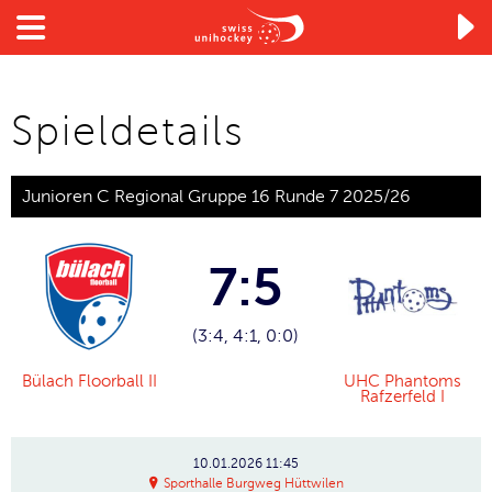

Spieldetails
Junioren C Regional Gruppe 16 Runde 7 2025/26
7:5
(3:4, 4:1, 0:0)
Bülach Floorball II
UHC Phantoms
Rafzerfeld I
10.01.2026
11:45
Sporthalle Burgweg Hüttwilen