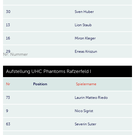
30
Sven Huber
13
Lion Staub
16
Miron Kleger
29
Eneas Kriszun
Nr: Nummer
Aufstellung UHC Phantoms Rafzerfeld I
Nr
Position
Spielername
73
Laurin Matteo Riedo
9
Nico Sigrist
63
Severin Suter