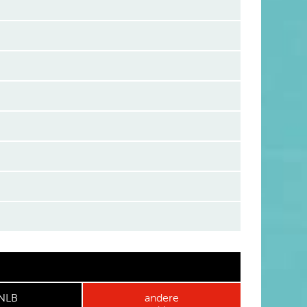
NLB
andere