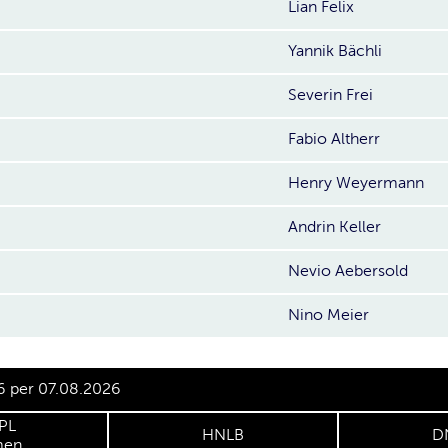
Lian Felix
Yannik Bächli
Severin Frei
Fabio Altherr
Henry Weyermann
Andrin Keller
Nevio Aebersold
Nino Meier
6 per 07.08.2026
PL
HNLB
D
en