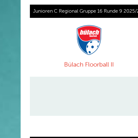
Junioren C Regional Gruppe 16 Runde 9 2025/
Bülach Floorball II