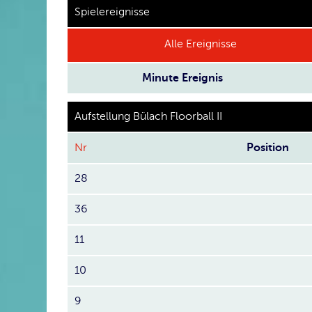
Spielereignisse
Alle Ereignisse
Minute
Ereignis
Aufstellung Bülach Floorball II
Nr
Position
28
36
11
10
9