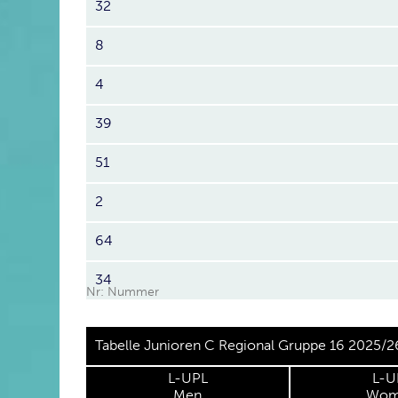
32
8
4
39
51
2
64
34
Nr: Nummer
Tabelle Junioren C Regional Gruppe 16 2025/2
L-UPL
L-U
Men
Wom