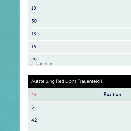
18
30
13
16
29
Nr: Nummer
Aufstellung Red Lions Frauenfeld I
Nr
Position
5
42