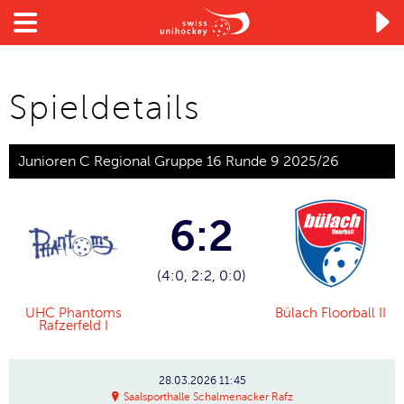

Spieldetails
Junioren C Regional Gruppe 16 Runde 9 2025/26
6:2
(4:0, 2:2, 0:0)
UHC Phantoms
Bülach Floorball II
Rafzerfeld I
28.03.2026
11:45
Saalsporthalle Schalmenacker Rafz