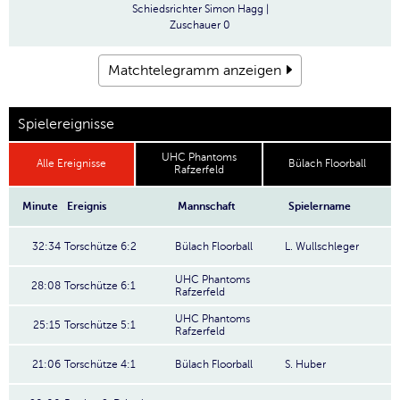
Schiedsrichter
Simon Hagg |
Zuschauer
0
Matchtelegramm anzeigen
Spielereignisse
UHC Phantoms
Alle Ereignisse
Bülach Floorball
Rafzerfeld
Minute
Ereignis
Mannschaft
Spielername
32:34
Torschütze 6:2
Bülach Floorball
L. Wullschleger
UHC Phantoms
28:08
Torschütze 6:1
Rafzerfeld
UHC Phantoms
25:15
Torschütze 5:1
Rafzerfeld
21:06
Torschütze 4:1
Bülach Floorball
S. Huber