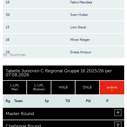
18
Fabio Mandala
30
Sven Huber
13
Lion Staub
16
Miron Kleger
29
Eneas Kriszun
Nr: Nummer
Tabelle Junioren C Regional Gruppe 16 2025/26 per
07.08.2026
L-UPL
L-UPL
HNLB
DNLB
andere
Men
Women
Rg.
Team
Sp
TD
PQ
P
Master Round
Challenge Round