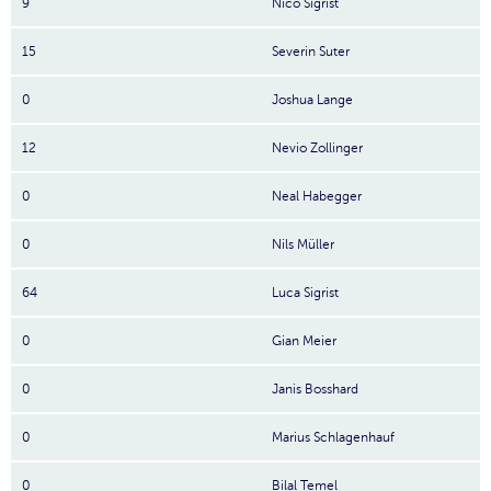
9
Nico Sigrist
15
Severin Suter
0
Joshua Lange
12
Nevio Zollinger
0
Neal Habegger
0
Nils Müller
64
Luca Sigrist
0
Gian Meier
0
Janis Bosshard
0
Marius Schlagenhauf
0
Bilal Temel