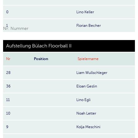
0
Lino Keller
1
Florian Becher
Nr: Nummer
Aufstellung Bülach Floorball II
Nr
Position
Spielername
28
Liam Wullschleger
36
Eloan Geslin
11
Lino Egli
10
Noah Letter
9
Kolja Meschini