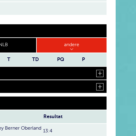
NLB
andere
T
TD
PQ
P
Resultat
y Berner Oberland
13:4