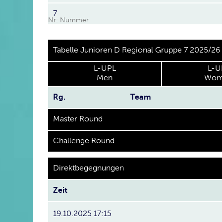
7
Nr: Nummer
Tabelle Junioren D Regional Gruppe 7 2025/26
L-UPL
L-U
Men
Wom
Rg.
Team
Master Round
Challenge Round
Direktbegegnungen
Zeit
19.10.2025 17:15