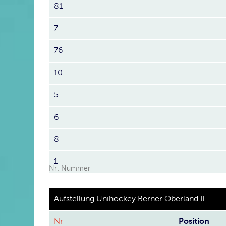
81
7
76
10
5
6
8
1
Nr: Nummer
Aufstellung Unihockey Berner Oberland II
Nr
Position