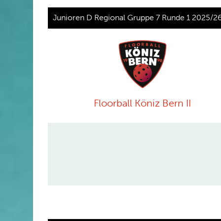
Junioren D Regional Gruppe 7 Runde 1 2025/2
Floorball Köniz Bern II