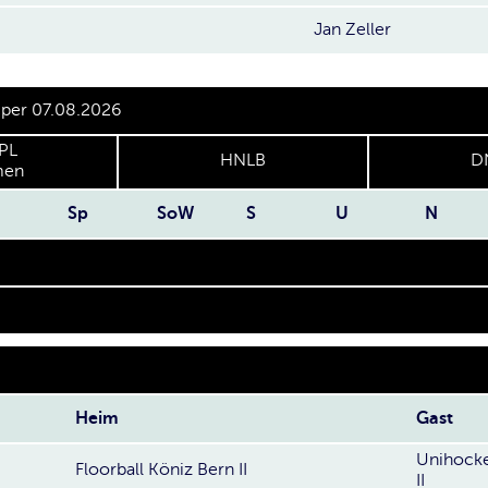
Jan Zeller
 per 07.08.2026
PL
HNLB
D
en
Sp
SoW
S
U
N
Heim
Gast
Unihocke
Floorball Köniz Bern II
II