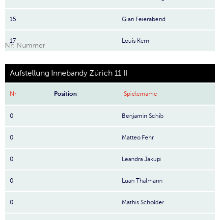
15
Gian Feierabend
17
Louis Kern
Nr: Nummer
Aufstellung Innebandy Zürich 11 II
Nr
Position
Spielername
0
Benjamin Schib
0
Matteo Fehr
0
Leandra Jakupi
0
Luan Thalmann
0
Mathis Scholder