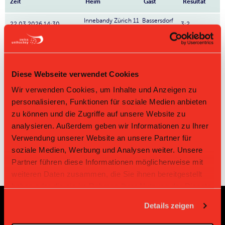
Zeit
Heim
Gast
Resultat
Innebandy Zürich 11
Bassersdorf
22.03.2026 14:30
3:2
II
Nürensdorf IV
Bassersdorf
Innebandy
10.01.2026 14:30
1:2
Nürensdorf IV
Zürich 11 II
Bassersdorf
Innebandy
26.10.2025 15:25
5:4
Nürensdorf IV
Zürich 11 II
Diese Webseite verwendet Cookies
Innebandy Zürich 11
Bassersdorf
Wir verwenden Cookies, um Inhalte und Anzeigen zu
02.04.2023 09:00
3:5
II
Nürensdorf IV
personalisieren, Funktionen für soziale Medien anbieten
Bassersdorf
Innebandy
29.01.2023 09:00
4:9
zu können und die Zugriffe auf unsere Website zu
Nürensdorf IV
Zürich 11 II
analysieren. Außerdem geben wir Informationen zu Ihrer
Verwendung unserer Website an unsere Partner für
soziale Medien, Werbung und Analysen weiter. Unsere
Partner führen diese Informationen möglicherweise mit
weiteren Daten zusammen, die Sie ihnen bereitgestellt
haben oder die sie im Rahmen Ihrer Nutzung der Dienste
gesammelt haben.
Details zeigen
Sponsoren und Partner