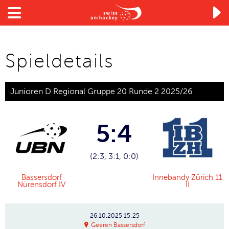

Spieldetails
Junioren D Regional Gruppe 20 Runde 2 2025/26
5:4
(2:3, 3:1, 0:0)
Bassersdorf
Innebandy Zürich 11
Nürensdorf IV
II
26.10.2025
15:25
Geeren Bassersdorf