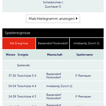
Schiedsrichter
|
Zuschauer
0
Matchtelegramm anzeigen
Spielereignisse
Alle Ereignisse
Bassersdorf Nürensdorf
Innebandy Zürich 11
Minute
Ereignis
Mannschaft
Spielername
Spielende
Bassersdorf
37:30
Torschütze 5:4
P. Ramsauer
Nürensdorf
34:04
Torschütze 4:4
Innebandy Zürich 11
Bassersdorf
24:59
Torschütze 4:3
P. Ramsauer
Nürensdorf
Bassersdorf