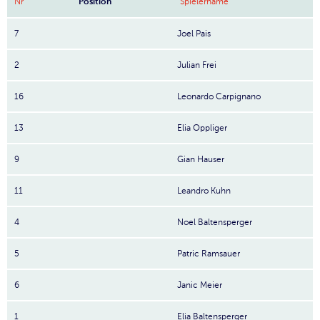
Nr
Position
Spielername
7
Joel Pais
2
Julian Frei
16
Leonardo Carpignano
13
Elia Oppliger
9
Gian Hauser
11
Leandro Kuhn
4
Noel Baltensperger
5
Patric Ramsauer
6
Janic Meier
1
Elia Baltensperger