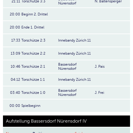
21:11
Torschütze 3:3
N. Baltensperger
Nürensdorf
20:00
Beginn 2. Drittel
20:00
Ende 1. Drittel
17:33
Torschütze 2:3
Innebandy Zürich 11
13:09
Torschütze 2:2
Innebandy Zürich 11
Bassersdorf
10:46
Torschütze 2:1
J. Pais
Nürensdorf
04:12
Torschütze 1:1
Innebandy Zürich 11
Bassersdorf
03:40
Torschütze 1:0
J. Frei
Nürensdorf
00:00
Spielbeginn
Aufstellung Bassersdorf Nürensdorf IV