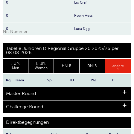
0
Lio Graf
0
Robin Hess
0
Luca Sigg
Nr: Nummer
Tabelle Junioren D Regional Gruppe 20 2025/26 per
08.08.2026
L-UPL
L-UPL
HNLB
DNLB
andere
Men
Women
Rg.
Team
Sp
TD
PQ
P
Master Round
Challenge Round
Direktbegegnungen