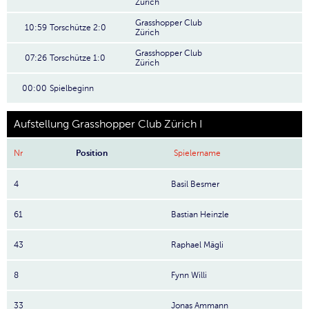
Zürich
Grasshopper Club
10:59
Torschütze 2:0
Zürich
Grasshopper Club
07:26
Torschütze 1:0
Zürich
00:00
Spielbeginn
Aufstellung Grasshopper Club Zürich I
Nr
Position
Spielername
4
Basil Besmer
61
Bastian Heinzle
43
Raphael Mägli
8
Fynn Willi
33
Jonas Ammann