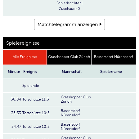
Schiedsrichter
|
Zuschauer
0
Matchtelegramm anzeigen
Spielereignisse
Alle Ereignisse
Grasshopper Club Zürich
Bassersdorf Nürensdorf
Minute
Ereignis
Mannschaft
Spielername
Spielende
Grasshopper Club
36:04
Torschütze 11:3
Zürich
Bassersdorf
35:33
Torschütze 10:3
Nürensdorf
Bassersdorf
34:47
Torschütze 10:2
Nürensdorf
Grasshopper Club