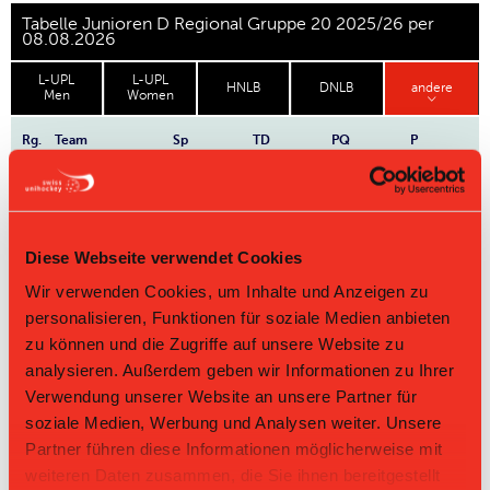
Tabelle Junioren D Regional Gruppe 20 2025/26 per
08.08.2026
L-UPL
L-UPL
HNLB
DNLB
andere
Men
Women
Rg.
Team
Sp
TD
PQ
P
Master Round
Challenge Round
Diese Webseite verwendet Cookies
Wir verwenden Cookies, um Inhalte und Anzeigen zu
Direktbegegnungen
personalisieren, Funktionen für soziale Medien anbieten
Zeit
Heim
Gast
Resultat
zu können und die Zugriffe auf unsere Website zu
analysieren. Außerdem geben wir Informationen zu Ihrer
Grasshopper Club
Bassersdorf
22.11.2025 10:50
11:3
Verwendung unserer Website an unsere Partner für
Zürich I
Nürensdorf IV
soziale Medien, Werbung und Analysen weiter. Unsere
Grasshopper Club
Bassersdorf
07.12.2024 09:00
13:2
Zürich I
Nürensdorf IV
Partner führen diese Informationen möglicherweise mit
weiteren Daten zusammen, die Sie ihnen bereitgestellt