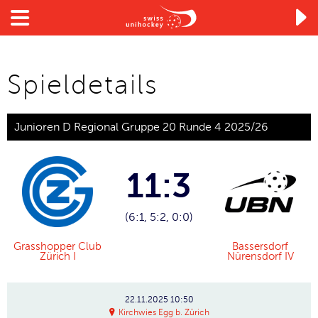

Spieldetails
Junioren D Regional Gruppe 20 Runde 4 2025/26
11:3
(6:1, 5:2, 0:0)
Grasshopper Club
Bassersdorf
Zürich I
Nürensdorf IV
22.11.2025
10:50
Kirchwies Egg b. Zürich