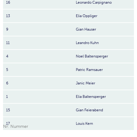
16
Leonardo Carpignano
13
Elia Oppliger
9
Gian Hauser
11
Leandro Kuhn
4
Noel Baltensperger
5
Patric Ramsauer
6
Janic Meier
1
Elia Baltensperger
15
Gian Feierabend
17
Louis Kern
Nr: Nummer