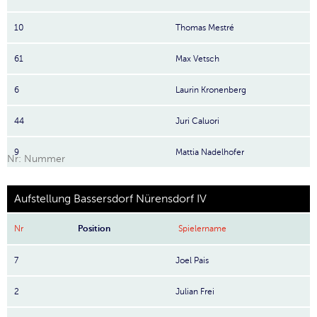
10
Thomas Mestré
61
Max Vetsch
6
Laurin Kronenberg
44
Juri Caluori
9
Mattia Nadelhofer
Nr: Nummer
Aufstellung Bassersdorf Nürensdorf IV
Nr
Position
Spielername
7
Joel Pais
2
Julian Frei