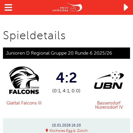

Spieldetails
Junioren D Regional Gruppe 20 Runde 6 2025/26
4:2
(0:1, 4:1, 0:0)
Glattal Falcons III
Bassersdorf
Nürensdorf IV
10.01.2026
16:20
Kirchwies Egg b. Zürich