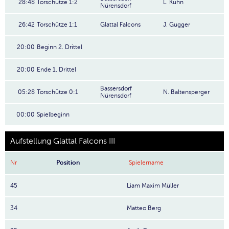
28:48
Torschütze 1:2
L. Kuhn
Nürensdorf
26:42
Torschütze 1:1
Glattal Falcons
J. Gugger
20:00
Beginn 2. Drittel
20:00
Ende 1. Drittel
Bassersdorf
05:28
Torschütze 0:1
N. Baltensperger
Nürensdorf
00:00
Spielbeginn
Aufstellung Glattal Falcons III
Nr
Position
Spielername
45
Liam Maxim Müller
34
Matteo Berg