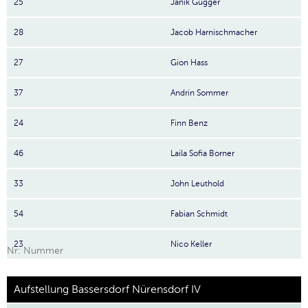
25
Janik Gugger
28
Jacob Harnischmacher
27
Gion Hass
37
Andrin Sommer
24
Finn Benz
46
Laila Sofia Borner
33
John Leuthold
54
Fabian Schmidt
23
Nico Keller
Nr: Nummer
Aufstellung Bassersdorf Nürensdorf IV