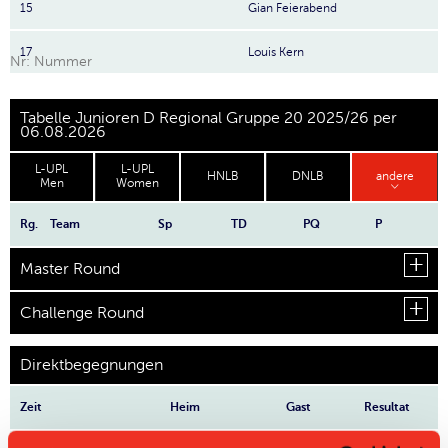
15
Gian Feierabend
17
Louis Kern
Nr: Nummer
Tabelle Junioren D Regional Gruppe 20 2025/26 per
06.08.2026
L-UPL
L-UPL
HNLB
DNLB
andere
Men
Women
Rg.
Team
Sp
TD
PQ
P
Master Round
Challenge Round
Direktbegegnungen
Zeit
Heim
Gast
Resultat
Bassersdorf
Glattal