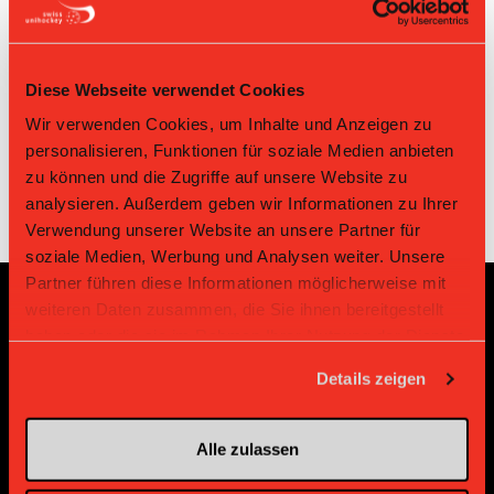
22.03.2026 16:20
3:4
Nürensdorf IV
Falcons III
Bassersdorf
10.01.2026 16:20
Glattal Falcons III
4:2
Nürensdorf IV
Diese Webseite verwendet Cookies
Bassersdorf
09.11.2025 09:00
Glattal Falcons III
5:9
Nürensdorf IV
Wir verwenden Cookies, um Inhalte und Anzeigen zu
personalisieren, Funktionen für soziale Medien anbieten
zu können und die Zugriffe auf unsere Website zu
analysieren. Außerdem geben wir Informationen zu Ihrer
Verwendung unserer Website an unsere Partner für
soziale Medien, Werbung und Analysen weiter. Unsere
Partner führen diese Informationen möglicherweise mit
weiteren Daten zusammen, die Sie ihnen bereitgestellt
Sponsoren und Partner
haben oder die sie im Rahmen Ihrer Nutzung der Dienste
gesammelt haben.
Details zeigen
Platin Partner
Alle zulassen