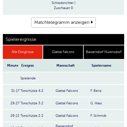
Schiedsrichter
|
Zuschauer
0
Matchtelegramm anzeigen
Spielereignisse
Alle Ereignisse
Glattal Falcons
Bassersdorf Nürensdorf
Minute
Ereignis
Mannschaft
Spielername
Spielende
31:17
Torschütze 4:2
Glattal Falcons
F. Benz
29:27
Torschütze 3:2
Glattal Falcons
G. Hass
29:13
Torschütze 2:2
Glattal Falcons
F. Schmidt
Bassersdorf