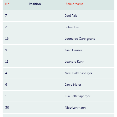
Nr
Position
Spielername
7
Joel Pais
2
Julian Frei
16
Leonardo Carpignano
9
Gian Hauser
11
Leandro Kuhn
4
Noel Baltensperger
6
Janic Meier
1
Elia Baltensperger
30
Nico Lehmann