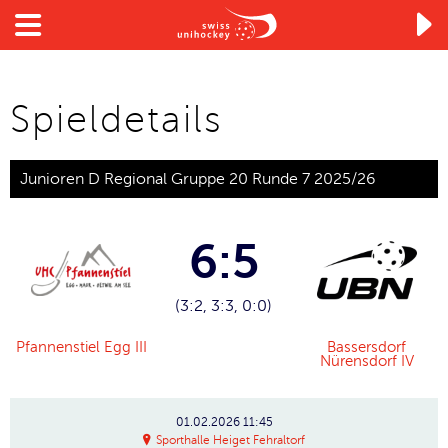

Spieldetails
Junioren D Regional Gruppe 20 Runde 7 2025/26
6:5
(3:2, 3:3, 0:0)
Pfannenstiel Egg III
Bassersdorf
Nürensdorf IV
01.02.2026
11:45
Sporthalle Heiget Fehraltorf