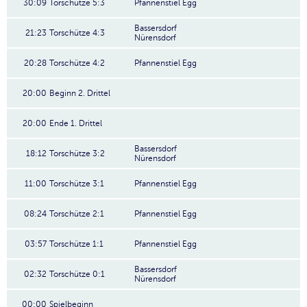
30:09
Torschütze 5:3
Pfannenstiel Egg
Bassersdorf
21:23
Torschütze 4:3
Nürensdorf
20:28
Torschütze 4:2
Pfannenstiel Egg
20:00
Beginn 2. Drittel
20:00
Ende 1. Drittel
Bassersdorf
18:12
Torschütze 3:2
Nürensdorf
11:00
Torschütze 3:1
Pfannenstiel Egg
08:24
Torschütze 2:1
Pfannenstiel Egg
03:57
Torschütze 1:1
Pfannenstiel Egg
Bassersdorf
02:32
Torschütze 0:1
Nürensdorf
00:00
Spielbeginn