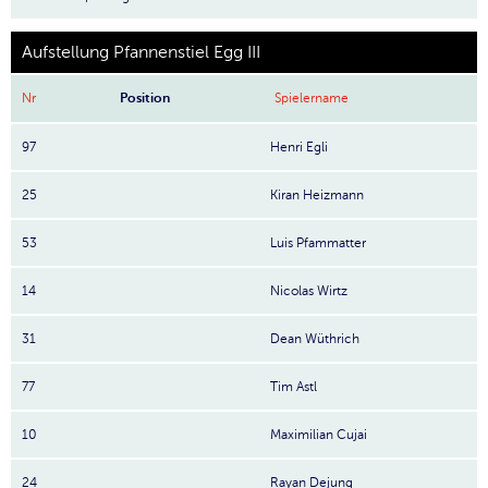
Aufstellung Pfannenstiel Egg III
Nr
Position
Spielername
97
Henri Egli
25
Kiran Heizmann
53
Luis Pfammatter
14
Nicolas Wirtz
31
Dean Wüthrich
77
Tim Astl
10
Maximilian Cujai
24
Rayan Dejung