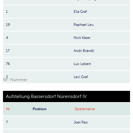
1
Elia Graf
19
Raphael Leu
4
Nick Käser
17
Andri Brändli
76
Luc Lebert
2
Levi Graf
Nr: Nummer
Aufstellung Bassersdorf Nürensdorf IV
Nr
Position
Spielername
7
Joel Pais