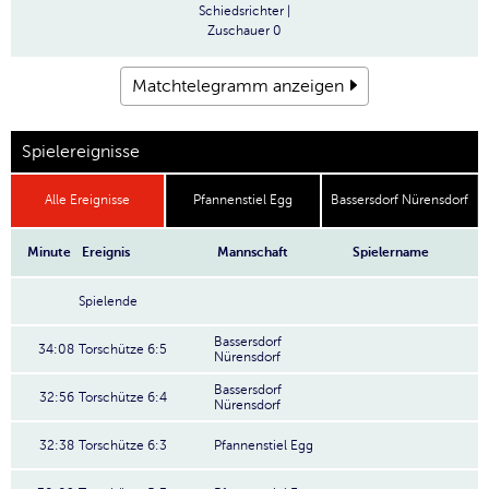
Schiedsrichter
|
Zuschauer
0
Matchtelegramm anzeigen
Spielereignisse
Alle Ereignisse
Pfannenstiel Egg
Bassersdorf Nürensdorf
Minute
Ereignis
Mannschaft
Spielername
Spielende
Bassersdorf
34:08
Torschütze 6:5
Nürensdorf
Bassersdorf
32:56
Torschütze 6:4
Nürensdorf
32:38
Torschütze 6:3
Pfannenstiel Egg