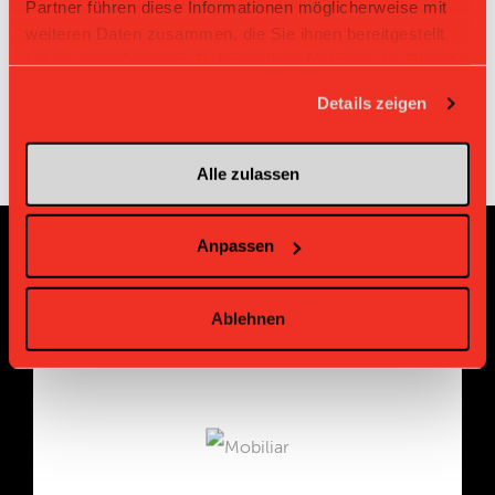
Nürensdorf IV
Egg III
Partner führen diese Informationen möglicherweise mit
weiteren Daten zusammen, die Sie ihnen bereitgestellt
Bassersdorf
18.11.2018 09:55
Pfannenstiel Egg III
3:9
Nürensdorf IV
haben oder die sie im Rahmen Ihrer Nutzung der Dienste
gesammelt haben.
Details zeigen
Alle zulassen
Anpassen
Sponsoren und Partner
Ablehnen
Platin Partner