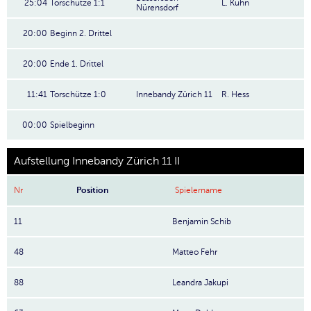
25:04
Torschütze 1:1
L. Kuhn
Nürensdorf
20:00
Beginn 2. Drittel
20:00
Ende 1. Drittel
11:41
Torschütze 1:0
Innebandy Zürich 11
R. Hess
00:00
Spielbeginn
Aufstellung Innebandy Zürich 11 II
Nr
Position
Spielername
11
Benjamin Schib
48
Matteo Fehr
88
Leandra Jakupi