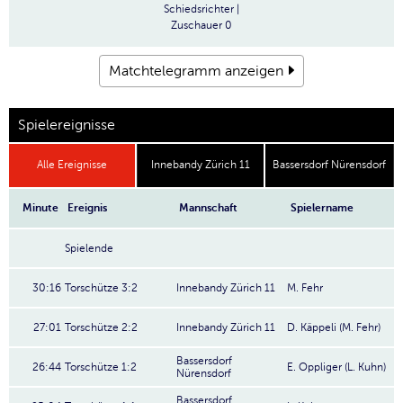
Schiedsrichter
|
Zuschauer
0
Matchtelegramm anzeigen
Spielereignisse
Alle Ereignisse
Innebandy Zürich 11
Bassersdorf Nürensdorf
Minute
Ereignis
Mannschaft
Spielername
Spielende
30:16
Torschütze 3:2
Innebandy Zürich 11
M. Fehr
27:01
Torschütze 2:2
Innebandy Zürich 11
D. Käppeli (M. Fehr)
Bassersdorf
26:44
Torschütze 1:2
E. Oppliger (L. Kuhn)
Nürensdorf
Bassersdorf