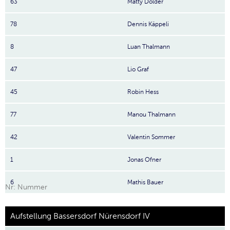
63
Matty Dolder
78
Dennis Käppeli
8
Luan Thalmann
47
Lio Graf
45
Robin Hess
77
Manou Thalmann
42
Valentin Sommer
1
Jonas Ofner
6
Mathis Bauer
Nr: Nummer
Aufstellung Bassersdorf Nürensdorf IV