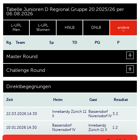
Tabelle Junioren D Regional Gruppe 20 2025/26 per
06.08.2026
L-UPL
L-UPL
HNLB
DNLB
andere
Men
Women
Rg.
Team
Sp
TD
PQ
P
Master Round
Challenge Round
Direktbegegnungen
Zeit
Heim
Gast
Resultat
Innebandy Zürich 11
Bassersdorf
22.03.2026 14:30
3:2
II
Nürensdorf IV
Bassersdorf
Innebandy
10.01.2026 14:30
1:2
Nürensdorf IV
Zürich 11 II
Bassersdorf
Innebandy