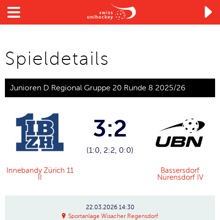

Spieldetails
Junioren D Regional Gruppe 20 Runde 8 2025/26
3:2
(1:0, 2:2, 0:0)
Innebandy Zürich 11
Bassersdorf
II
Nürensdorf IV
22.03.2026
14:30
Sportanlage Wisacher Regensdorf