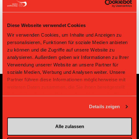
26.10.2025 15:25
5:4
Nürensdorf IV
Zürich 11 II
Innebandy Zürich 11
Bassersdorf
02.04.2023 09:00
3:5
II
Nürensdorf IV
Diese Webseite verwendet Cookies
Bassersdorf
Innebandy
29.01.2023 09:00
4:9
Nürensdorf IV
Zürich 11 II
Wir verwenden Cookies, um Inhalte und Anzeigen zu
personalisieren, Funktionen für soziale Medien anbieten
zu können und die Zugriffe auf unsere Website zu
analysieren. Außerdem geben wir Informationen zu Ihrer
Verwendung unserer Website an unsere Partner für
soziale Medien, Werbung und Analysen weiter. Unsere
Partner führen diese Informationen möglicherweise mit
weiteren Daten zusammen, die Sie ihnen bereitgestellt
Sponsoren und Partner
haben oder die sie im Rahmen Ihrer Nutzung der Dienste
gesammelt haben.
Details zeigen
Platin Partner
Alle zulassen