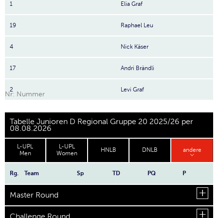
1
Elia Graf
19
Raphael Leu
4
Nick Käser
17
Andri Brändli
2
Levi Graf
Nr: Nummer
Tabelle Junioren D Regional Gruppe 20 2025/26 per
08.08.2026
L-UPL
L-UPL
HNLB
DNLB
andere
Men
Women
Rg.
Team
Sp
TD
PQ
P
Master Round
Challenge Round