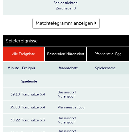
Schiedsrichter
|
Zuschauer
0
Matchtelegramm anzeigen
Spielereignisse
Alle Ereignisse
Bassersdorf Nürensdorf
Pfannenstiel Egg
Minute
Ereignis
Mannschaft
Spielername
Spielende
Bassersdorf
39:10
Torschütze 6:4
Nürensdorf
35:00
Torschütze 5:4
Pfannenstiel Egg
Bassersdorf
30:22
Torschütze 5:3
Nürensdorf
Bassersdorf