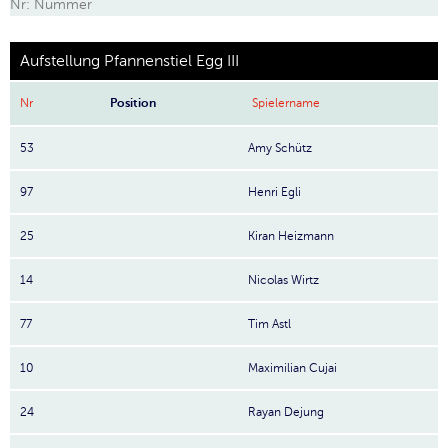
Nr: Nummer
Aufstellung Pfannenstiel Egg III
Nr
Position
Spielername
53
Amy Schütz
97
Henri Egli
25
Kiran Heizmann
14
Nicolas Wirtz
77
Tim Astl
10
Maximilian Cujai
24
Rayan Dejung