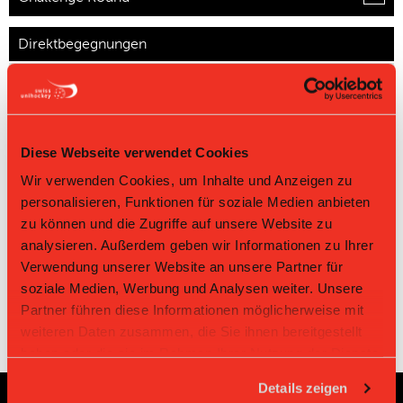
Direktbegegnungen
Zeit
Heim
Gast
Resultat
Bassersdorf
Pfannenstiel
11.04.2026 11:45
6:4
Nürensdorf IV
Egg III
Diese Webseite verwendet Cookies
Bassersdorf
01.02.2026 11:45
Pfannenstiel Egg III
6:5
Nürensdorf IV
Wir verwenden Cookies, um Inhalte und Anzeigen zu
Bassersdorf
Pfannenstiel
personalisieren, Funktionen für soziale Medien anbieten
22.11.2025 09:00
6:6
Nürensdorf IV
Egg III
zu können und die Zugriffe auf unsere Website zu
Bassersdorf
18.11.2018 09:55
Pfannenstiel Egg III
3:9
analysieren. Außerdem geben wir Informationen zu Ihrer
Nürensdorf IV
Verwendung unserer Website an unsere Partner für
soziale Medien, Werbung und Analysen weiter. Unsere
Partner führen diese Informationen möglicherweise mit
weiteren Daten zusammen, die Sie ihnen bereitgestellt
haben oder die sie im Rahmen Ihrer Nutzung der Dienste
gesammelt haben.
Details zeigen