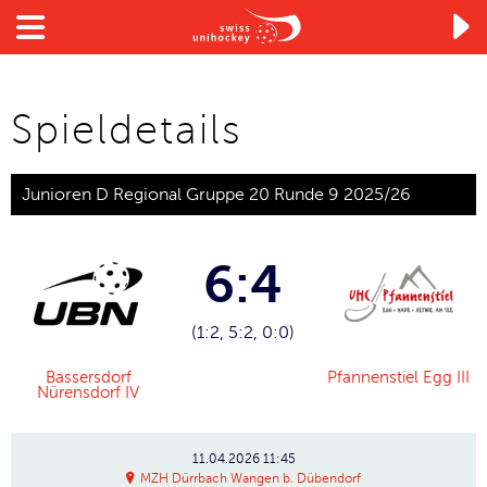

Spieldetails
Junioren D Regional Gruppe 20 Runde 9 2025/26
6:4
(1:2, 5:2, 0:0)
Bassersdorf
Pfannenstiel Egg III
Nürensdorf IV
11.04.2026
11:45
MZH Dürrbach Wangen b. Dübendorf