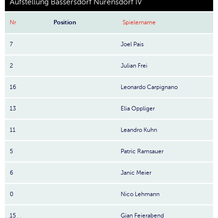
Aufstellung Bassersdorf Nürensdorf IV
Nr
Position
Spielername
7
Joel Pais
2
Julian Frei
16
Leonardo Carpignano
13
Elia Oppliger
11
Leandro Kuhn
5
Patric Ramsauer
6
Janic Meier
0
Nico Lehmann
15
Gian Feierabend