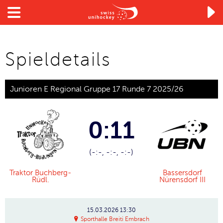

Spieldetails
Junioren E Regional Gruppe 17 Runde 7 2025/26
0:11
(-:-, -:-, -:-)
Traktor Buchberg-
Bassersdorf
Rüdl.
Nürensdorf III
15.03.2026
13:30
Sporthalle Breiti Embrach