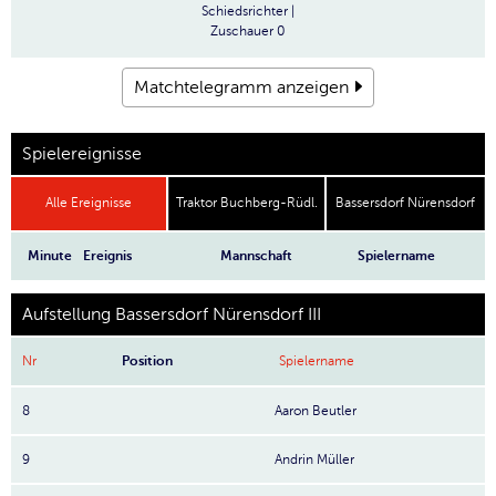
Schiedsrichter
|
Zuschauer
0
Matchtelegramm anzeigen
Spielereignisse
Alle Ereignisse
Traktor Buchberg-Rüdl.
Bassersdorf Nürensdorf
Minute
Ereignis
Mannschaft
Spielername
Aufstellung Bassersdorf Nürensdorf III
Nr
Position
Spielername
8
Aaron Beutler
9
Andrin Müller