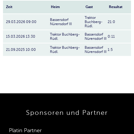
Zeit
Heim
Gast
Resultat
Traktor
Bassersdorf
29.03.2026 09:00
Buchberg-
21:0
Nürensdorf III
Rüdl.
Traktor Buchberg-
Bassersdorf
15.03.2026 13:30
0:11
Rüdl.
Nürensdorf III
Traktor Buchberg-
Bassersdorf
21.09.2025 10:00
1:5
Rüdl.
Nürensdorf III
Sponsoren und Partner
Platin Partner