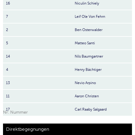
16
Niculin Schiely
7
Leif Ole Von Fehrn
2
Ben Osterwalder
5
Matteo Santi
14
Nils Baumgartner
4
Henry Bächtiger
13
Nevio Arpino
11
Aaron Christen
17
Carl Raaby Salgaard
Nr: Nummer
Direktbegegnungen