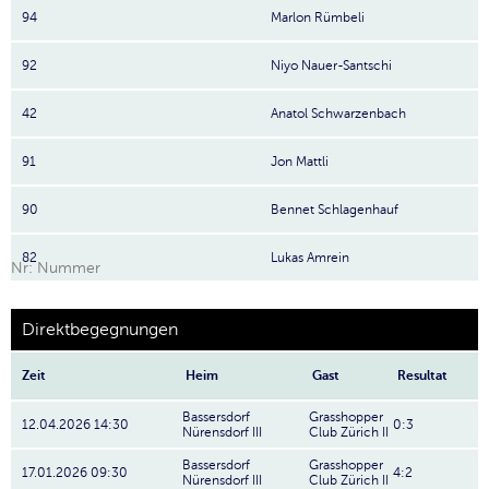
94
Marlon Rümbeli
92
Niyo Nauer-Santschi
42
Anatol Schwarzenbach
91
Jon Mattli
90
Bennet Schlagenhauf
82
Lukas Amrein
Nr: Nummer
Direktbegegnungen
Zeit
Heim
Gast
Resultat
Bassersdorf
Grasshopper
12.04.2026 14:30
0:3
Nürensdorf III
Club Zürich II
Bassersdorf
Grasshopper
17.01.2026 09:30
4:2
Nürensdorf III
Club Zürich II