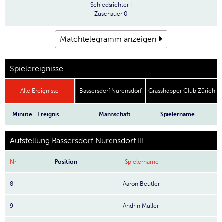
Schiedsrichter
|
Zuschauer
0
Matchtelegramm anzeigen
Spielereignisse
Alle Ereignisse
Bassersdorf Nürensdorf
Grasshopper Club Zürich
Minute
Ereignis
Mannschaft
Spielername
Aufstellung Bassersdorf Nürensdorf III
Nr
Position
Spielername
8
Aaron Beutler
9
Andrin Müller