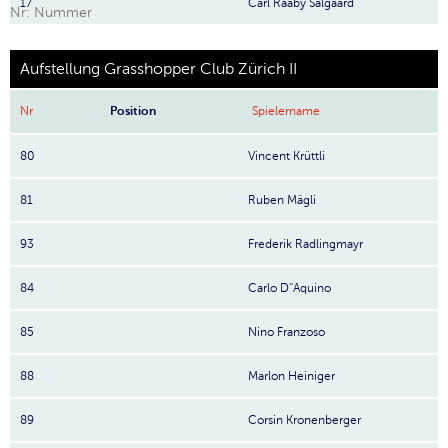
17
Carl Raaby Salgaard
Nr: Nummer
Aufstellung Grasshopper Club Zürich II
Nr
Position
Spielername
80
Vincent Krüttli
81
Ruben Mägli
93
Frederik Radlingmayr
84
Carlo D''Aquino
85
Nino Franzoso
88
Marlon Heiniger
89
Corsin Kronenberger