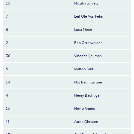
16
Niculin Schiely
7
Leif Ole Von Fehrn
6
Luca Meier
2
Ben Osterwalder
30
Vincent Kjellman
5
Matteo Santi
14
Nils Baumgartner
4
Henry Bächtiger
13
Nevio Arpino
11
Aaron Christen