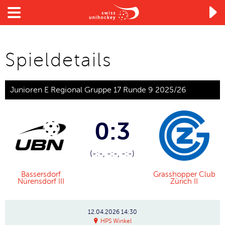

Spieldetails
Junioren E Regional Gruppe 17 Runde 9 2025/26
0:3
(-:-, -:-, -:-)
Bassersdorf
Grasshopper Club
Nürensdorf III
Zürich II
12.04.2026
14:30
HPS Winkel