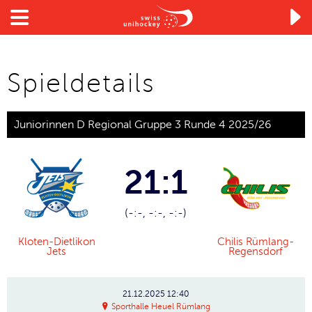

Spieldetails
Juniorinnen D Regional Gruppe 3 Runde 4 2025/26
21:1
(-:-, -:-, -:-)
Kloten-Dietlikon
Chilis Rümlang-
Jets
Regensdorf
21.12.2025
12:40
Sporthalle Heuel Rümlang