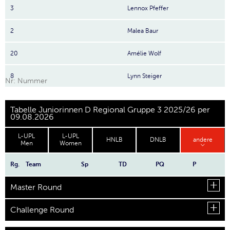
3
Lennox Pfeffer
2
Malea Baur
20
Amélie Wolf
8
Lynn Steiger
Nr: Nummer
Tabelle Juniorinnen D Regional Gruppe 3 2025/26 per
09.08.2026
L-UPL
L-UPL
HNLB
DNLB
andere
Men
Women
Rg.
Team
Sp
TD
PQ
P
Master Round
Challenge Round