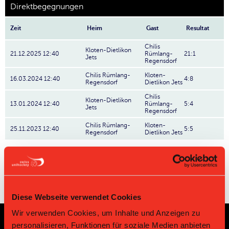
Direktbegegnungen
Zeit
Heim
Gast
Resultat
Chilis
Kloten-Dietlikon
21.12.2025 12:40
Rümlang-
21:1
Jets
Regensdorf
Chilis Rümlang-
Kloten-
16.03.2024 12:40
4:8
Regensdorf
Dietlikon Jets
Chilis
Kloten-Dietlikon
13.01.2024 12:40
Rümlang-
5:4
Jets
Regensdorf
Chilis Rümlang-
Kloten-
25.11.2023 12:40
5:5
Regensdorf
Dietlikon Jets
Diese Webseite verwendet Cookies
Wir verwenden Cookies, um Inhalte und Anzeigen zu
personalisieren, Funktionen für soziale Medien anbieten