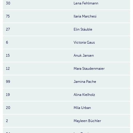
30
Lena Fehlmann
75
Ilaria Marchesi
27
Elin Stäuble
6
Victoria Gaus
15
Anuk Jansen
12
Mara Staudenmaier
99
Jamina Pache
19
Alina Kielholz
20
Mila Urban
2
Mayleen Büchler