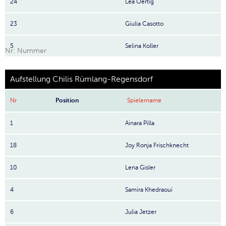
24
Lea Oertig
23
Giulia Casotto
5
Selina Koller
Nr: Nummer
Aufstellung Chilis Rümlang-Regensdorf
Nr
Position
Spielername
1
Ainara Pilla
18
Joy Ronja Frischknecht
10
Lena Gisler
4
Samira Khedraoui
6
Julia Jetzer