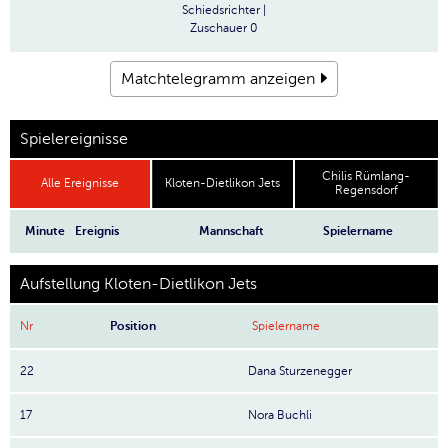
Schiedsrichter
|
Zuschauer
0
Matchtelegramm anzeigen
Spielereignisse
Chilis Rümlang-
Alle Ereignisse
Kloten-Dietlikon Jets
Regensdorf
Minute
Ereignis
Mannschaft
Spielername
Aufstellung Kloten-Dietlikon Jets
Nr
Position
Spielername
22
Dana Sturzenegger
17
Nora Buchli