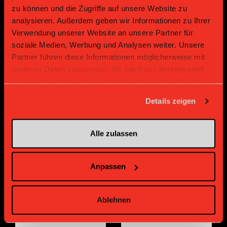
Sponsoren und Partner
zu können und die Zugriffe auf unsere Website zu
analysieren. Außerdem geben wir Informationen zu Ihrer
Verwendung unserer Website an unsere Partner für
Platin Partner
soziale Medien, Werbung und Analysen weiter. Unsere
Partner führen diese Informationen möglicherweise mit
weiteren Daten zusammen, die Sie ihnen bereitgestellt
haben oder die sie im Rahmen Ihrer Nutzung der Dienste
gesammelt haben.
Details zeigen
Alle zulassen
Gold Partner
Gold Partner
Anpassen
Ablehnen