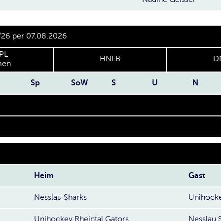
/26 per 07.08.2026
PL
HNLB
D
en
Sp
SoW
S
U
N
Heim
Gast
Nesslau Sharks
Unihocke
Unihockey Rheintal Gators
Nesslau 