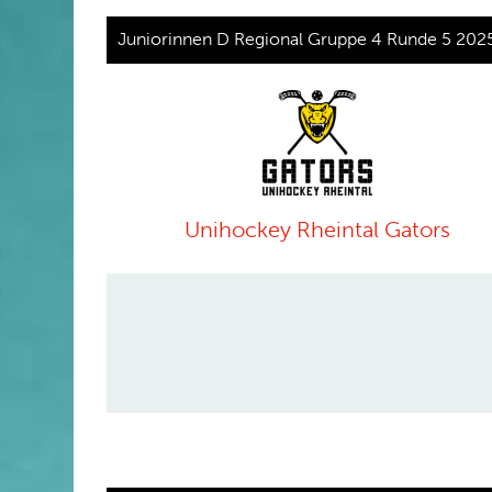
Juniorinnen D Regional Gruppe 4 Runde 5 202
Unihockey Rheintal Gators