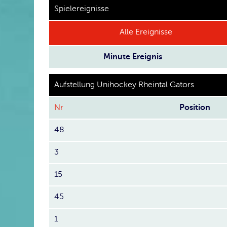
Spielereignisse
Alle Ereignisse
Minute
Ereignis
Aufstellung Unihockey Rheintal Gators
Nr
Position
48
3
15
45
1