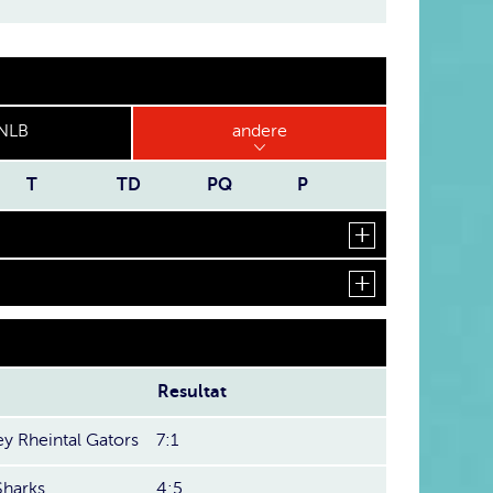
NLB
andere
T
TD
PQ
P
Resultat
y Rheintal Gators
7:1
Sharks
4:5