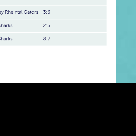
y Rheintal Gators
3:6
Sharks
2:5
Sharks
8:7