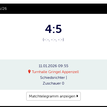
5/26
4:5
(-:-, -:-, -:-)
11.01.2026
09:55
Turnhalle Gringel Appenzell
Schiedsrichter
|
Zuschauer
0
Matchtelegramm anzeigen