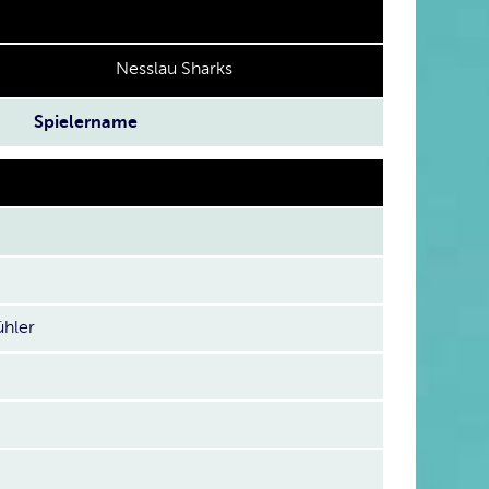
Nesslau Sharks
Spielername
ühler