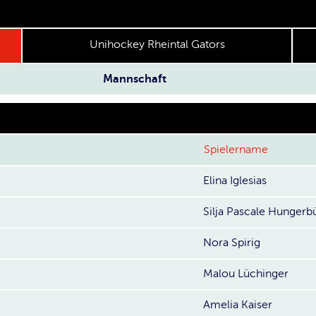
Unihockey Rheintal Gators
Mannschaft
Spielername
Elina Iglesias
Silja Pascale Hungerb
Nora Spirig
Malou Lüchinger
Amelia Kaiser