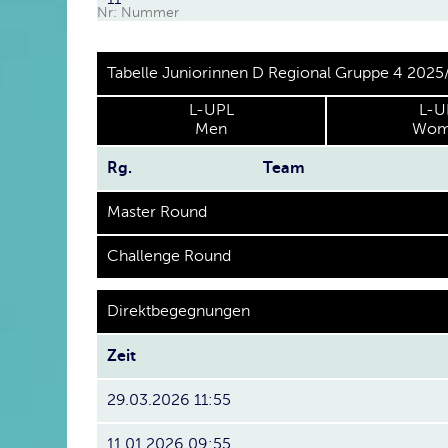
Nr: Nummer
Tabelle Juniorinnen D Regional Gruppe 4 2025
L-UPL
L-U
Men
Wom
Rg.
Team
Master Round
Challenge Round
Direktbegegnungen
Zeit
29.03.2026 11:55
11.01.2026 09:55