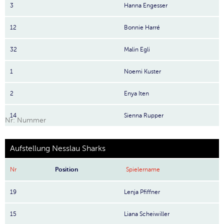
3
Hanna Engesser
12
Bonnie Harré
32
Malin Egli
1
Noemi Kuster
2
Enya Iten
14
Sienna Rupper
Nr: Nummer
Aufstellung Nesslau Sharks
Nr
Position
Spielername
19
Lenja Pfiffner
15
Liana Scheiwiller