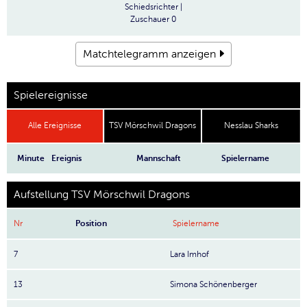
Schiedsrichter
|
Zuschauer
0
Matchtelegramm anzeigen
Spielereignisse
Alle Ereignisse
TSV Mörschwil Dragons
Nesslau Sharks
Minute
Ereignis
Mannschaft
Spielername
Aufstellung TSV Mörschwil Dragons
Nr
Position
Spielername
7
Lara Imhof
13
Simona Schönenberger