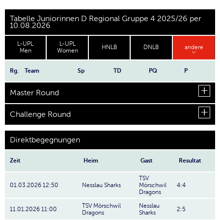
Tabelle Juniorinnen D Regional Gruppe 4 2025/26 per
10.08.2026
L-UPL
L-UPL
HNLB
DNLB
andere
Men
Women
Rg.
Team
Sp
TD
PQ
P
Master Round
Challenge Round
Direktbegegnungen
Zeit
Heim
Gast
Resultat
TSV
01.03.2026 12:50
Nesslau Sharks
Mörschwil
4:4
Dragons
TSV Mörschwil
Nesslau
11.01.2026 11:00
2:5
Dragons
Sharks