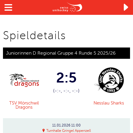

Spieldetails
Juniorinnen D Regional Gruppe 4 Runde 5 2025/26
2:5
(-:-, -:-, -:-)
TSV Mörschwil
Nesslau Sharks
Dragons
11.01.2026
11:00
Turnhalle Gringel Appenzell