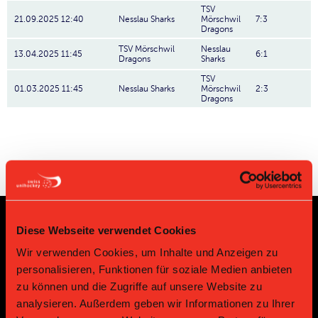
TSV
21.09.2025 12:40
Nesslau Sharks
Mörschwil
7:3
Dragons
TSV Mörschwil
Nesslau
13.04.2025 11:45
6:1
Dragons
Sharks
TSV
01.03.2025 11:45
Nesslau Sharks
Mörschwil
2:3
Dragons
Diese Webseite verwendet Cookies
Sponsoren und Partner
Wir verwenden Cookies, um Inhalte und Anzeigen zu
personalisieren, Funktionen für soziale Medien anbieten
Platin Partner
zu können und die Zugriffe auf unsere Website zu
analysieren. Außerdem geben wir Informationen zu Ihrer