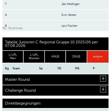
7
Jan Hedinger
4
Evin Jetzer
8
Levi Fischer
Nr: Nummer
Tabelle Junioren C Regional Gruppe 10 2025/26 per
07.08.2026
L-UPL
L-UPL
HNLB
DNLB
andere
Men
Women
Rg.
Team
Sp
TD
PQ
P
Master Round
Challenge Round
Direktbegegnungen