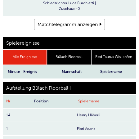
Schiedsrichter
Luca Burchietti |
Zuschauer
0
Matchtelegramm anzeigen
Spielereignisse
Alle Ereignisse
Bülach Floorball
Red Taurus Wislikofen
Minute
Ereignis
Mannschaft
Spielername
Aufstellung Bülach Floorball I
Nr
Position
Spielername
14
Henry Häberli
1
Flori Adank