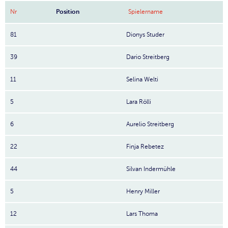
Nr
Position
Spielername
81
Dionys Studer
39
Dario Streitberg
11
Selina Welti
5
Lara Rölli
6
Aurelio Streitberg
22
Finja Rebetez
44
Silvan Indermühle
5
Henry Miller
12
Lars Thoma