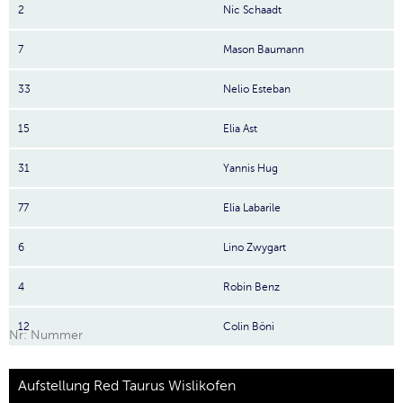
2
Nic Schaadt
7
Mason Baumann
33
Nelio Esteban
15
Elia Ast
31
Yannis Hug
77
Elia Labarile
6
Lino Zwygart
4
Robin Benz
12
Colin Böni
Nr: Nummer
Aufstellung Red Taurus Wislikofen