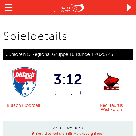

Spieldetails
Junioren C Regional Gruppe 10 Runde 1 2025/26
3:12
(-:-, -:-, -:-)
Bülach Floorball I
Red Taurus
Wislikofen
25.10.2025
10:50
Berufsfachschule BBB Martinsberg Baden