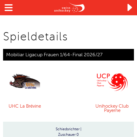

Spieldetails
Mobiliar Ligacup Frauen 1/64-Final 2026/27
UHC La Brévine
Unihockey Club
Payerne
Schiedsrichter
|
Zuschauer
0