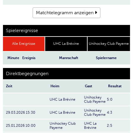
Matchtelegramm anzeigen
Spielereignisse
Alle Ereignisse
UHC La Brévine
Unihockey Club Payerne
Minute
Ereignis
Mannschaft
Spielername
Direktbegegnungen
Zeit
Heim
Gast
Resultat
Unihockey
UHC La Brévine
5:0
Club Payerne
Unihockey
29.03.2026 15:30
UHC La Brévine
4:3
Club Payerne
Unihockey Club
UHC La
25.01.2026 10:00
2:5
Payerne
Brévine