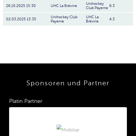
Unihockey
26.10.2025 15:30
UHC La Brévine
6:3
Club Payerne
Unihockey Club
UHC La
02.03.2025 13:35
4:3
Payerne
Brévine
Sponsoren und Partner
Platin Partner