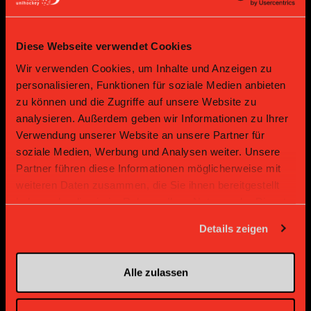
Diese Webseite verwendet Cookies
Bronze Partner
Wir verwenden Cookies, um Inhalte und Anzeigen zu
personalisieren, Funktionen für soziale Medien anbieten
zu können und die Zugriffe auf unsere Website zu
analysieren. Außerdem geben wir Informationen zu Ihrer
Verwendung unserer Website an unsere Partner für
soziale Medien, Werbung und Analysen weiter. Unsere
Partner führen diese Informationen möglicherweise mit
weiteren Daten zusammen, die Sie ihnen bereitgestellt
haben oder die sie im Rahmen Ihrer Nutzung der Dienste
Supplier
Supplier
gesammelt haben.
Details zeigen
Alle zulassen