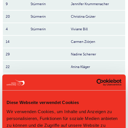
9
Stürmerin
Jennifer Krummenacher
20
Stürmerin
Christina Grüter
4
Stürmerin
Viviane Bill
14
Carmen Ziörjen
29
Nadine Scherrer
22
Anina Kläger
25
Tanja Meierhofer
98
Hanna Ransgart
Nr: Nummer
Diese Webseite verwendet Cookies
Direktbegegnungen
Wir verwenden Cookies, um Inhalte und Anzeigen zu
personalisieren, Funktionen für soziale Medien anbieten
Zeit
Heim
Gast
Resultat
zu können und die Zugriffe auf unsere Website zu