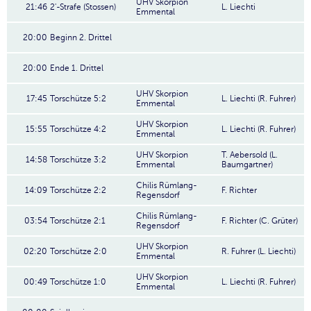
UHV Skorpion
21:46
2'-Strafe (Stossen)
L. Liechti
Emmental
20:00
Beginn 2. Drittel
20:00
Ende 1. Drittel
UHV Skorpion
17:45
Torschütze 5:2
L. Liechti (R. Fuhrer)
Emmental
UHV Skorpion
15:55
Torschütze 4:2
L. Liechti (R. Fuhrer)
Emmental
UHV Skorpion
T. Aebersold (L.
14:58
Torschütze 3:2
Emmental
Baumgartner)
Chilis Rümlang-
14:09
Torschütze 2:2
F. Richter
Regensdorf
Chilis Rümlang-
03:54
Torschütze 2:1
F. Richter (C. Grüter)
Regensdorf
UHV Skorpion
02:20
Torschütze 2:0
R. Fuhrer (L. Liechti)
Emmental
UHV Skorpion
00:49
Torschütze 1:0
L. Liechti (R. Fuhrer)
Emmental