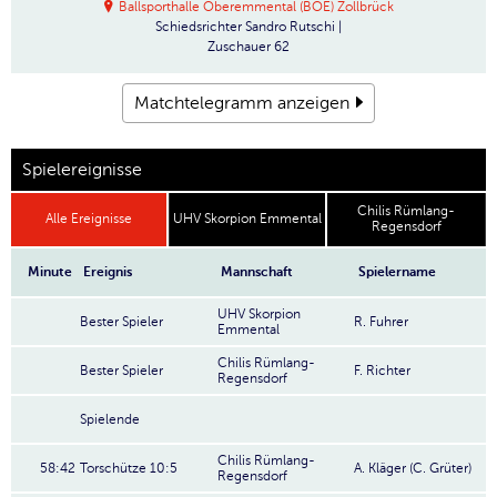
Ballsporthalle Oberemmental (BOE) Zollbrück
Schiedsrichter
Sandro Rutschi |
Zuschauer
62
Matchtelegramm anzeigen
Spielereignisse
Chilis Rümlang-
Alle Ereignisse
UHV Skorpion Emmental
Regensdorf
Minute
Ereignis
Mannschaft
Spielername
UHV Skorpion
Bester Spieler
R. Fuhrer
Emmental
Chilis Rümlang-
Bester Spieler
F. Richter
Regensdorf
Spielende
Chilis Rümlang-
58:42
Torschütze 10:5
A. Kläger (C. Grüter)
Regensdorf