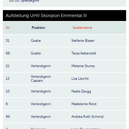
00:00
Spielbeginn
Aufstellung UHV Skorpion Emmental III
Nr
Position
Spielername
31
Goalie
Stefanie Blaser
66
Goalie
Tanja Aebersold
21
Verteidigerin
Melanie Stump
Verteidigerin
12
Lisa Liechti
Captain
10
Verteidigerin
Nadia Zaugg
6
Verteidigerin
Madeleine Reist
94
Verteidigerin
Andrea Rolli-Schmid