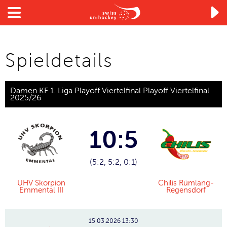

Spieldetails
Damen KF 1. Liga Playoff Viertelfinal Playoff Viertelfinal
2025/26
10:5
(5:2, 5:2, 0:1)
UHV Skorpion
Chilis Rümlang-
Emmental III
Regensdorf
15.03.2026
13:30