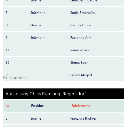
4
Stürmerin
Lena Baumgartner
5
Stürmerin
Sonia Brechbühl
8
Stürmerin
Regula Fuhrer
7
Stürmerin
Fabienne Arm
17
Vanessa Sahli
19
Simea Beck
9
Larissa Megert
Nr: Nummer
Aufstellung Chilis Rümlang-Regensdorf
Nr
Position
Spielername
3
Stürmerin
Franziska Richter