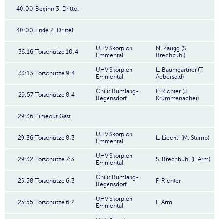
40:00
Beginn 3. Drittel
40:00
Ende 2. Drittel
UHV Skorpion
N. Zaugg (S.
36:16
Torschütze 10:4
Emmental
Brechbühl)
UHV Skorpion
L. Baumgartner (T.
33:13
Torschütze 9:4
Emmental
Aebersold)
Chilis Rümlang-
F. Richter (J.
29:57
Torschütze 8:4
Regensdorf
Krummenacher)
29:36
Timeout Gast
UHV Skorpion
29:36
Torschütze 8:3
L. Liechti (M. Stump)
Emmental
UHV Skorpion
29:32
Torschütze 7:3
S. Brechbühl (F. Arm)
Emmental
Chilis Rümlang-
25:58
Torschütze 6:3
F. Richter
Regensdorf
UHV Skorpion
25:55
Torschütze 6:2
F. Arm
Emmental