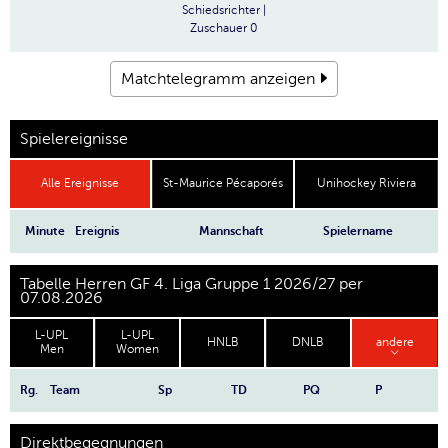
Schiedsrichter
|
Zuschauer
0
Matchtelegramm anzeigen
Spielereignisse
Alle Ereignisse
St-Maurice Pécaporés
Unihockey Riviera
Minute
Ereignis
Mannschaft
Spielername
Tabelle Herren GF 4. Liga Gruppe 1 2026/27 per
07.08.2026
L-UPL
L-UPL
HNLB
DNLB
andere
Men
Women
Rg.
Team
Sp
TD
PQ
P
Direktbegegnungen