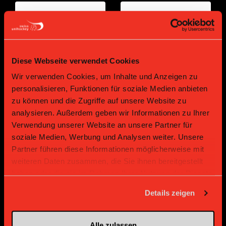
Diese Webseite verwendet Cookies
Wir verwenden Cookies, um Inhalte und Anzeigen zu
personalisieren, Funktionen für soziale Medien anbieten
zu können und die Zugriffe auf unsere Website zu
Bronze Partner
analysieren. Außerdem geben wir Informationen zu Ihrer
Verwendung unserer Website an unsere Partner für
soziale Medien, Werbung und Analysen weiter. Unsere
Partner führen diese Informationen möglicherweise mit
weiteren Daten zusammen, die Sie ihnen bereitgestellt
haben oder die sie im Rahmen Ihrer Nutzung der Dienste
gesammelt haben.
Details zeigen
Supplier
Supplier
Alle zulassen