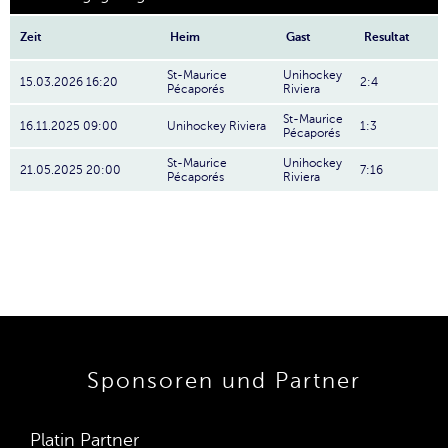
Zeit
Heim
Gast
Resultat
St-Maurice
Unihockey
15.03.2026 16:20
2:4
Pécaporés
Riviera
St-Maurice
16.11.2025 09:00
Unihockey Riviera
1:3
Pécaporés
St-Maurice
Unihockey
21.05.2025 20:00
7:16
Pécaporés
Riviera
Sponsoren und Partner
Platin Partner