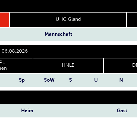
UHC Gland
Mannschaft
er 06.08.2026
PL
HNLB
D
en
Sp
SoW
S
U
N
Heim
Gast