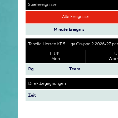
Spielereignisse
Alle Ereignisse
Minute
Ereignis
Tabelle Herren KF 5. Liga Gruppe 2 2026/27 p
L-UPL
L-U
Men
Wom
Rg.
Team
Direktbegegnungen
Zeit