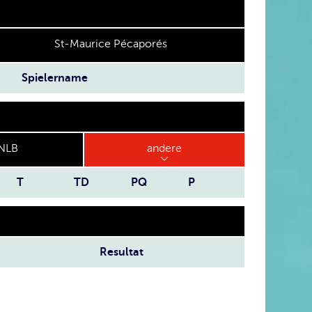
St-Maurice Pécaporés
Spielername
NLB
andere
T
TD
PQ
P
Resultat