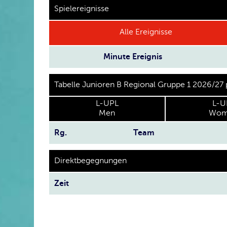
Spielereignisse
Alle Ereignisse
Minute
Ereignis
Tabelle Junioren B Regional Gruppe 1 2026/27
L-UPL
L-U
Men
Wom
Rg.
Team
Direktbegegnungen
Zeit