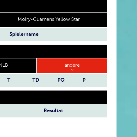
Moiry-Cuarnens Yellow Star
Spielername
NLB
andere
T
TD
PQ
P
Resultat