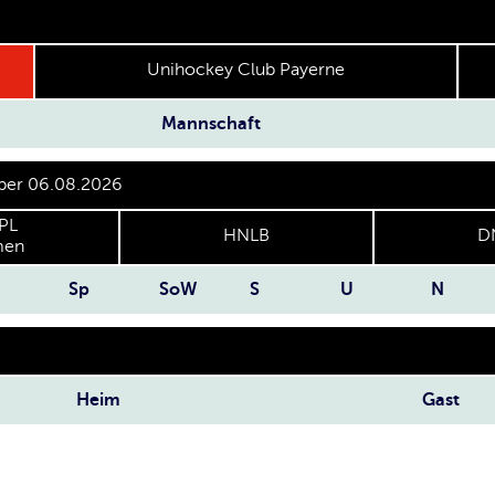
Unihockey Club Payerne
Mannschaft
 per 06.08.2026
PL
HNLB
D
en
Sp
SoW
S
U
N
Heim
Gast