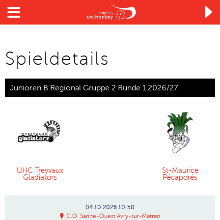

Spieldetails
Junioren B Regional Gruppe 2 Runde 1 2026/27
UHC Treyvaux
St-Maurice
Gladiators
Pécaporés
04.10.2026
10:50
C.O. Sarine-Ouest Avry-sur-Matran