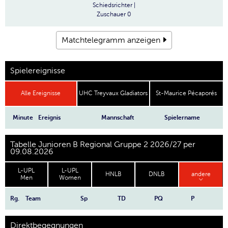
Schiedsrichter
|
Zuschauer
0
Matchtelegramm anzeigen
Spielereignisse
Alle Ereignisse
UHC Treyvaux Gladiators
St-Maurice Pécaporés
Minute
Ereignis
Mannschaft
Spielername
Tabelle Junioren B Regional Gruppe 2 2026/27 per
09.08.2026
L-UPL
L-UPL
HNLB
DNLB
andere
Men
Women
Rg.
Team
Sp
TD
PQ
P
Direktbegegnungen