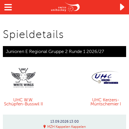

Spieldetails
Junioren E Regional Gruppe 2 Runde 1 2026/27
UHC W.W.
UHC Kerzers-
Schüpfen-Busswil II
Müntschemier I
13.09.2026
13:00
MZH Kappelen Kappelen