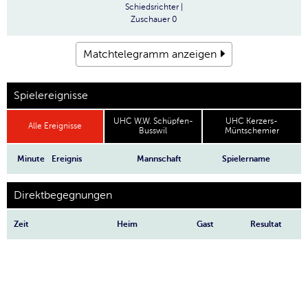
Schiedsrichter
|
Zuschauer
0
Matchtelegramm anzeigen
Spielereignisse
UHC W.W. Schüpfen-
UHC Kerzers-
Alle Ereignisse
Busswil
Müntschemier
Minute
Ereignis
Mannschaft
Spielername
Direktbegegnungen
Zeit
Heim
Gast
Resultat