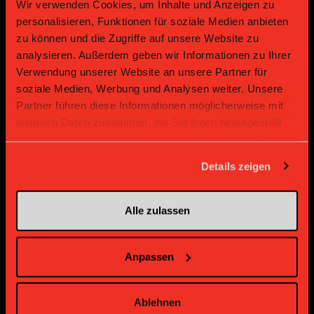
Wir verwenden Cookies, um Inhalte und Anzeigen zu
personalisieren, Funktionen für soziale Medien anbieten
zu können und die Zugriffe auf unsere Website zu
analysieren. Außerdem geben wir Informationen zu Ihrer
Verwendung unserer Website an unsere Partner für
soziale Medien, Werbung und Analysen weiter. Unsere
Supplier
Supplier
Partner führen diese Informationen möglicherweise mit
weiteren Daten zusammen, die Sie ihnen bereitgestellt
haben oder die sie im Rahmen Ihrer Nutzung der Dienste
gesammelt haben.
Details zeigen
Alle zulassen
Supplier
Supplier
Anpassen
Ablehnen