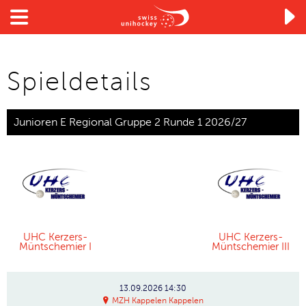

Spieldetails
Junioren E Regional Gruppe 2 Runde 1 2026/27
UHC Kerzers-
UHC Kerzers-
Müntschemier I
Müntschemier III
13.09.2026
14:30
MZH Kappelen Kappelen