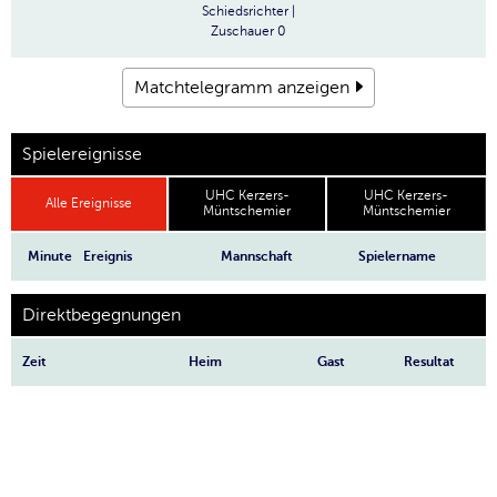
Schiedsrichter
|
Zuschauer
0
Matchtelegramm anzeigen
Spielereignisse
UHC Kerzers-
UHC Kerzers-
Alle Ereignisse
Müntschemier
Müntschemier
Minute
Ereignis
Mannschaft
Spielername
Direktbegegnungen
Zeit
Heim
Gast
Resultat