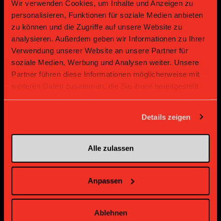
Wir verwenden Cookies, um Inhalte und Anzeigen zu
personalisieren, Funktionen für soziale Medien anbieten
zu können und die Zugriffe auf unsere Website zu
analysieren. Außerdem geben wir Informationen zu Ihrer
Verwendung unserer Website an unsere Partner für
soziale Medien, Werbung und Analysen weiter. Unsere
Supplier
Supplier
Partner führen diese Informationen möglicherweise mit
weiteren Daten zusammen, die Sie ihnen bereitgestellt
haben oder die sie im Rahmen Ihrer Nutzung der Dienste
gesammelt haben.
Details zeigen
Alle zulassen
Supplier
Supplier
Anpassen
Ablehnen