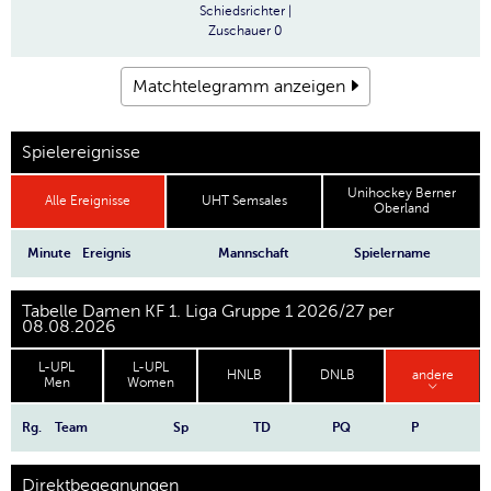
Schiedsrichter
|
Zuschauer
0
Matchtelegramm anzeigen
Spielereignisse
Unihockey Berner
Alle Ereignisse
UHT Semsales
Oberland
Minute
Ereignis
Mannschaft
Spielername
Tabelle Damen KF 1. Liga Gruppe 1 2026/27 per
08.08.2026
L-UPL
L-UPL
HNLB
DNLB
andere
Men
Women
Rg.
Team
Sp
TD
PQ
P
Direktbegegnungen