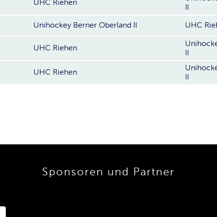
UHC Riehen
II
Unihockey Berner Oberland II
UHC Rie
Unihocke
UHC Riehen
II
Unihocke
UHC Riehen
II
Sponsoren und Partner