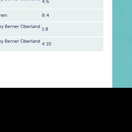
4:6
hen
8:4
y Berner Oberland
1:8
y Berner Oberland
4:10