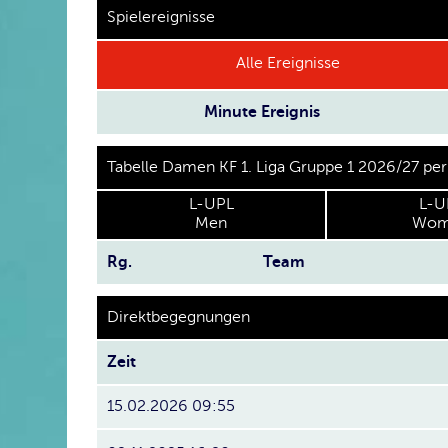
Spielereignisse
Alle Ereignisse
Minute
Ereignis
Tabelle Damen KF 1. Liga Gruppe 1 2026/27 pe
L-UPL
L-U
Men
Wom
Rg.
Team
Direktbegegnungen
Zeit
15.02.2026 09:55