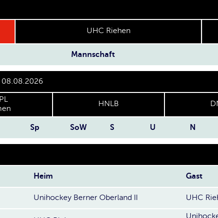
UHC Riehen
Mannschaft
r 08.08.2026
PL
HNLB
D
en
Sp
SoW
S
U
N
Heim
Gast
Unihockey Berner Oberland II
UHC Rie
Unihocke