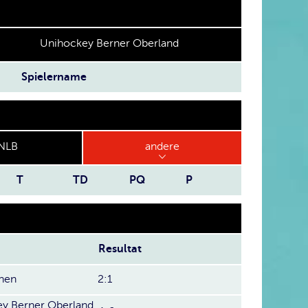
Unihockey Berner Oberland
Spielername
NLB
andere
T
TD
PQ
P
Resultat
hen
2:1
y Berner Oberland