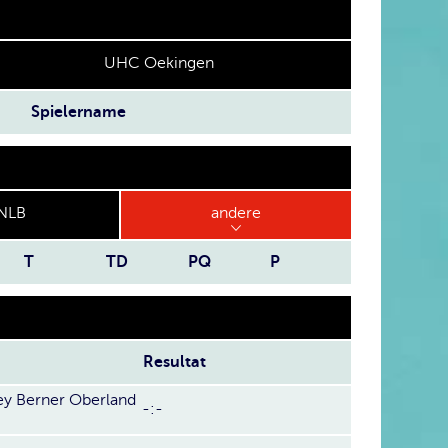
UHC Oekingen
Spielername
NLB
andere
T
TD
PQ
P
Resultat
y Berner Oberland
-:-