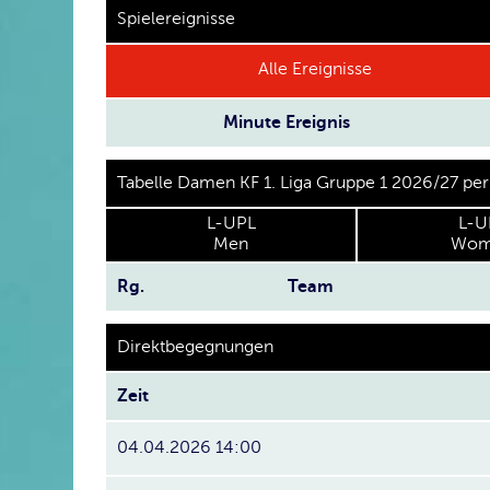
Spielereignisse
Alle Ereignisse
Minute
Ereignis
Tabelle Damen KF 1. Liga Gruppe 1 2026/27 pe
L-UPL
L-U
Men
Wom
Rg.
Team
Direktbegegnungen
Zeit
04.04.2026 14:00