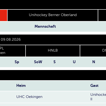
Unihockey Berner Oberland
Mannschaft
r 09.08.2026
PL
HNLB
D
en
Sp
SoW
S
U
N
Heim
Gast
Unihocke
UHC Oekingen
II